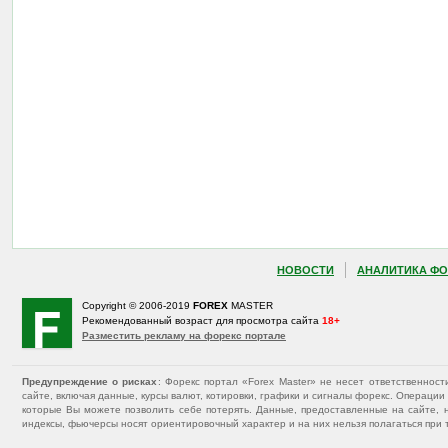
НОВОСТИ
АНАЛИТИКА ФО
Copyright © 2006-2019
FOREX
MASTER
Рекомендованный возраст для просмотра сайта
18+
Разместить рекламу на форекс портале
Предупреждение о рисках
: Форекс портал «Forex Master» не несет ответственнос
сайте, включая данные, курсы валют, котировки, графики и сигналы форекс. Операц
которые Вы можете позволить себе потерять. Данные, предоставленные на сайте, 
индексы, фьючерсы носят ориентировочный характер и на них нельзя полагаться при 