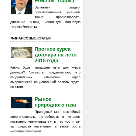
Prechter Trader)
Валютный трейдер,
прославившийся умением
точно прогнозировать
движение рынка, используя волновую
теорию Эллиотта.
ФИНАНСОВЫЕ СТАТЬИ
Прогноз курса
доллара на лето
2015 года
Каким будет грядущее лето для курса
доллара? Эксперты предполагают, что
кардинальных изменений курса
американской национальной валюты ждать
не стоит.
Рынок
природного газа
Природный газ - важнейший
энергоноситель, потребность в котором
постоянно увеличивается, в частности, из-
за прироста населения, а также роста
мировой экономики.