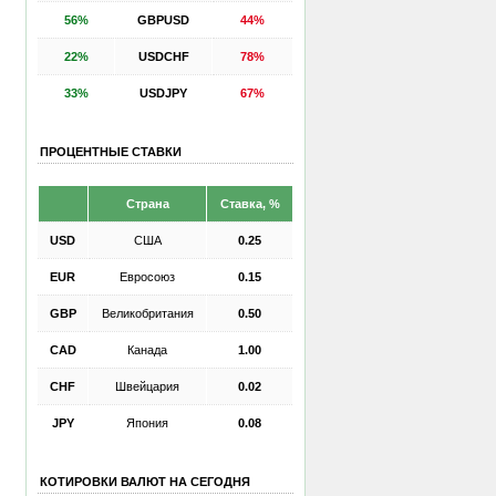
56%
GBPUSD
44%
22%
USDCHF
78%
33%
USDJPY
67%
ПРОЦЕНТНЫЕ СТАВКИ
Страна
Ставка, %
USD
США
0.25
EUR
Евросоюз
0.15
GBP
Великобритания
0.50
CAD
Канада
1.00
CHF
Швейцария
0.02
JPY
Япония
0.08
КОТИРОВКИ ВАЛЮТ НА СЕГОДНЯ