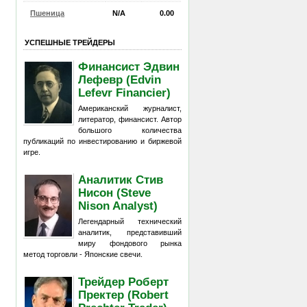
Пшеница
N/A
0.00
УСПЕШНЫЕ ТРЕЙДЕРЫ
Финансист Эдвин
Лефевр (Edvin
Lefevr Financier)
Американский журналист,
литератор, финансист. Автор
большого количества
публикаций по инвестированию и биржевой
игре.
Аналитик Стив
Нисон (Steve
Nison Analyst)
Легендарный технический
аналитик, представивший
миру фондового рынка
метод торговли - Японские свечи.
Трейдер Роберт
Пректер (Robert