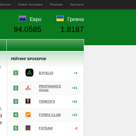
портале
Самое читаемое
Реклама
Контакты
Евро
Гривна
94.0585
1.8187
РЕЙТИНГ БРОКЕРОВ
е)
1
BYFALIO
+3
PROFINANCE
2
+21
group
3
TENKOFX
+22
.
ю
4
FOREX CLUB
+22
т
5
FXTEAM
-2