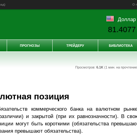
зад
)
О 
Доллар
81.4077
ПРОГНОЗЫ
ТРЕЙДЕРУ
БИБЛИОТЕКА
Просмотров:
6.1K
(1 мин. на прочтени
лютная позиция
язательств коммерческого банка на валютном рынке
азличии) и закрытой (при их равнозначности). В сво
зиции могут быть короткими (обязательства превышаю
вания превышают обязательства).