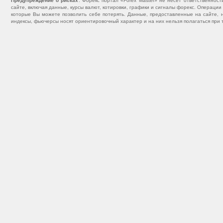
Предупреждение о рисках
: Форекс портал «Forex Master» не несет ответственнос
сайте, включая данные, курсы валют, котировки, графики и сигналы форекс. Операц
которые Вы можете позволить себе потерять. Данные, предоставленные на сайте, 
индексы, фьючерсы носят ориентировочный характер и на них нельзя полагаться при 