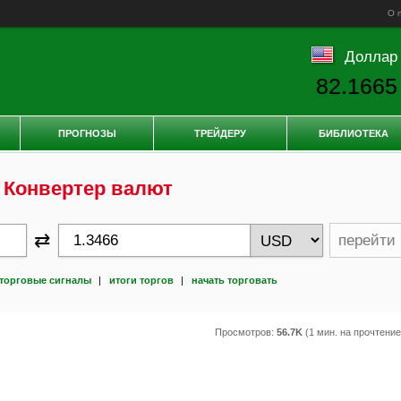
О 
Доллар
82.1665
ПРОГНОЗЫ
ТРЕЙДЕРУ
БИБЛИОТЕКА
Конвертер валют
⇄
перейти
торговые сигналы
|
итоги торгов
|
начать торговать
Просмотров:
56.7K
(1 мин. на прочтени