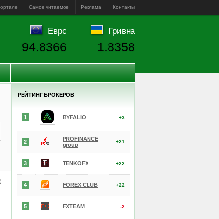
портале
Самое читаемое
Реклама
Контакты
Евро
Гривна
94.8366
1.8358
РЕЙТИНГ БРОКЕРОВ
1
BYFALIO
+3
PROFINANCE
2
+21
group
3
TENKOFX
+22
е)
4
FOREX CLUB
+22
5
FXTEAM
-2