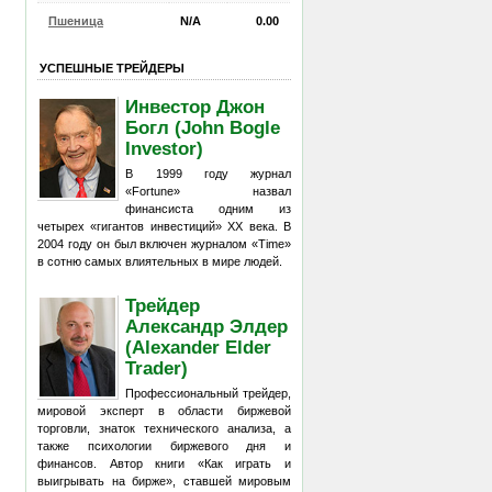
Пшеница
N/A
0.00
УСПЕШНЫЕ ТРЕЙДЕРЫ
Инвестор Джон
Богл (John Bogle
Investor)
В 1999 году журнал
«Fortune» назвал
финансиста одним из
четырех «гигантов инвестиций» XX века. В
2004 году он был включен журналом «Time»
в сотню самых влиятельных в мире людей.
Трейдер
Александр Элдер
(Alexander Elder
Trader)
Профессиональный трейдер,
мировой эксперт в области биржевой
торговли, знаток технического анализа, а
также психологии биржевого дня и
финансов. Автор книги «Как играть и
выигрывать на бирже», ставшей мировым