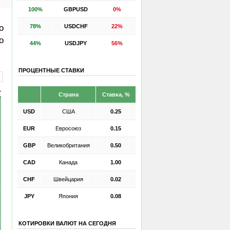
100%
GBPUSD
0%
78%
USDCHF
22%
о
о
44%
USDJPY
56%
ПРОЦЕНТНЫЕ СТАВКИ
Страна
Ставка, %
USD
США
0.25
EUR
Евросоюз
0.15
GBP
Великобритания
0.50
CAD
Канада
1.00
CHF
Швейцария
0.02
JPY
Япония
0.08
КОТИРОВКИ ВАЛЮТ НА СЕГОДНЯ