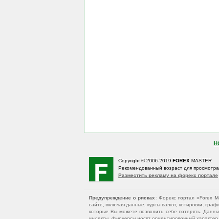
Н
Copyright © 2006-2019
FOREX
MASTER
Рекомендованный возраст для просмотр
Разместить рекламу на форекс портале
Предупреждение о рисках
: Форекс портал «Forex 
сайте, включая данные, курсы валют, котировки, гр
которые Вы можете позволить себе потерять. Данны
индексы, фьючерсы носят ориентировочный характер и