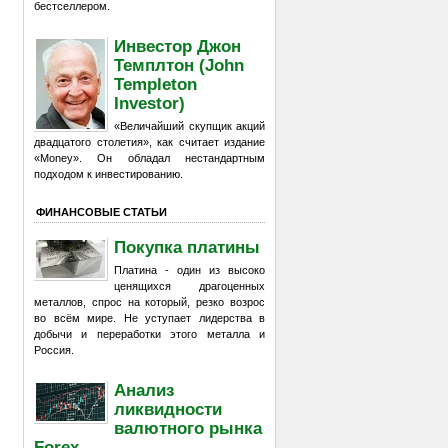
бестселлером.
Инвестор Джон
Темплтон (John
Templeton
Investor)
«Величайший скупщик акций
двадцатого столетия», как считает издание
«Money». Он обладал нестандартным
подходом к инвестированию.
ФИНАНСОВЫЕ СТАТЬИ
Покупка платины
Платина - один из высоко
ценящихся драгоценных
металлов, спрос на который, резко возрос
во всём мире. Не уступает лидерства в
добычи и переработки этого металла и
Россия.
Анализ
ликвидности
валютного рынка
Forex