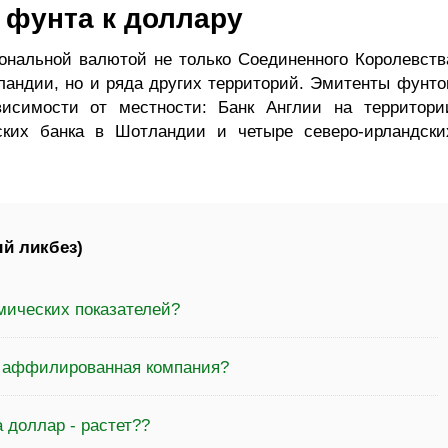
 фунта к доллару
ональной валютой не только Соединенного Королевств
андии, но и ряда других территорий. Эмитенты фунто
висимости от местности: Банк Англии на территори
ских банка в Шотландии и четыре северо-ирландски
й ликбез)
мических показателей?
а аффилированная компания?
 доллар - растет??