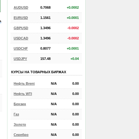
AUDUSD
0.7068
+0.0002
EURUSD
1.1561
+0.0001
а
.
GBPUSD
1.3496
-0.0002
USDCAD
1.3496
-0.0002
USDCHF
0.8077
+0.0001
USDJPY
157.48
+0.04
КУРСЫ НА ТОВАРНЫХ БИРЖАХ
Нефть Brent
N/A
0.00
Нефть WTI
N/A
0.00
Бензин
N/A
0.00
Газ
N/A
0.00
Золото
N/A
0.00
Серебро
N/A
0.00