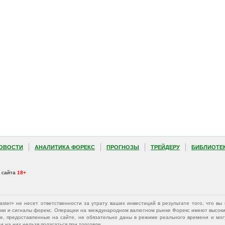
ОВОСТИ
АНАЛИТИКА ФОРЕКС
ПРОГНОЗЫ
ТРЕЙДЕРУ
БИБЛИОТЕ
а сайта
18+
Master» не несет ответственности за утрату ваших инвестиций в результате того, что 
афики и сигналы форекс. Операции на международном валютном рынке Форекс имеют высокий
е, предоставленные на сайте, не обязательно даны в режиме реального времени и могу
 на них нельзя полагаться при торговле.