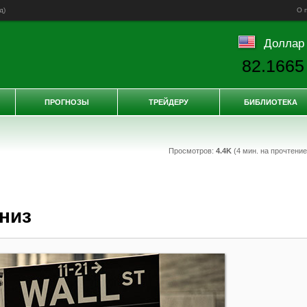
д
)
О 
Доллар
82.1665
ПРОГНОЗЫ
ТРЕЙДЕРУ
БИБЛИОТЕКА
Просмотров:
4.4K
(4 мин. на прочтени
низ