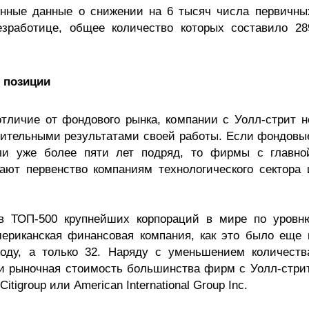
енные данные о снижении на 6 тысяч числа первичны
зработице, общее количество которых составило 28
 позиции
отличие от фондового рынка, компании с Уолл-стрит н
дительными результатами своей работы. Если фондовы
ли уже более пяти лет подряд, то фирмы с главно
ют первенство компаниям технологического сектора 
в ТОП-500 крупнейших корпораций в мире по уровн
ериканская финансовая компания, как это было еще 
году, а только 32. Наряду с уменьшением количеств
и рыночная стоимость большинства фирм с Уолл-стрит
itigroup или American International Group Inc.