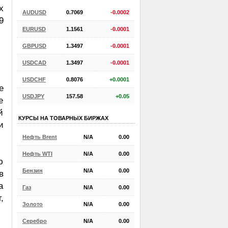
х
AUDUSD
0.7069
-0.0002
9
EURUSD
1.1561
-0.0001
GBPUSD
1.3497
-0.0001
USDCAD
1.3497
-0.0001
USDCHF
0.8076
+0.0001
е
USDJPY
157.58
+0.05
е
й
КУРСЫ НА ТОВАРНЫХ БИРЖАХ
и
Нефть Brent
N/A
0.00
Нефть WTI
N/A
0.00
ю
Бензин
N/A
0.00
в
а
Газ
N/A
0.00
,
Золото
N/A
0.00
Серебро
N/A
0.00