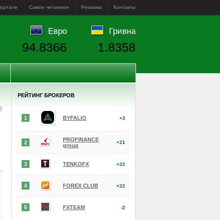
портале
Самое читаемое
Реклама
Контакты
Евро
Гривна
94.8366
1.8358
РЕЙТИНГ БРОКЕРОВ
е)
1
BYFALIO
+3
PROFINANCE
2
+21
group
3
TENKOFX
+22
4
FOREX CLUB
+22
5
FXTEAM
-2