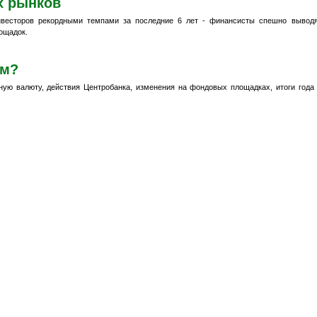
х рынков
нвесторов рекордными темпами за последние 6 лет - финансисты спешно вывод
ощадок.
ем?
ую валюту, действия Центробанка, изменения на фондовых площадках, итоги года
.