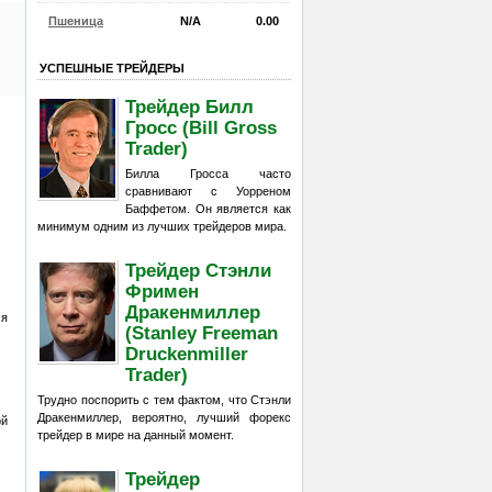
Пшеница
N/A
0.00
УСПЕШНЫЕ ТРЕЙДЕРЫ
Трейдер Билл
Гросс (Bill Gross
Trader)
Билла Гросса часто
сравнивают с Уорреном
Баффетом. Он является как
минимум одним из лучших трейдеров мира.
Трейдер Стэнли
Фримен
Дракенмиллер
ся
(Stanley Freeman
Druckenmiller
Trader)
Трудно поспорить с тем фактом, что Стэнли
Дракенмиллер, вероятно, лучший форекс
ой
трейдер в мире на данный момент.
Трейдер