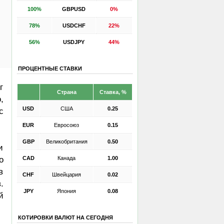
100%
GBPUSD
0%
78%
USDCHF
22%
56%
USDJPY
44%
ПРОЦЕНТНЫЕ СТАВКИ
г
Страна
Ставка, %
,
USD
США
0.25
с
EUR
Евросоюз
0.15
GBP
Великобритания
0.50
и
CAD
Канада
1.00
о
в
CHF
Швейцария
0.02
.
JPY
Япония
0.08
й
КОТИРОВКИ ВАЛЮТ НА СЕГОДНЯ