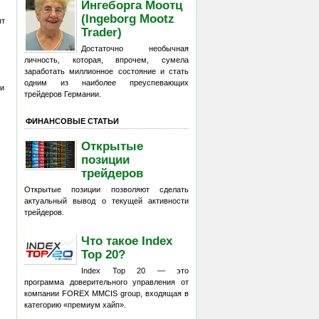
Ингеборга Моотц
(Ingeborg Mootz
ят
Trader)
Достаточно необычная
личность, которая, впрочем, сумела
заработать миллионное состояние и стать
одним из наиболее преуспевающих
 и
трейдеров Германии.
ФИНАНСОВЫЕ СТАТЬИ
Открытые
позиции
трейдеров
Открытые позиции позволяют сделать
актуальный вывод о текущей активности
трейдеров.
Что такое Index
Top 20?
Index Top 20 — это
программа доверительного управления от
компании FOREX MMCIS group, входящая в
категорию «премиум хайп».