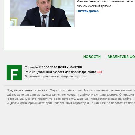
Многие аналитики, специалисты и
экономический кризис.
Читать далее
НОВОСТИ
АНАЛИТИКА ФО
Copyright © 2006-2019
FOREX
MASTER
Рекомендованный возраст для просмотра сайта
18+
Разместить рекламу на форекс портале
Предупреждение о рисках
: Форекс портал «Forex Master» не несет ответственнос
сайте, включая данные, курсы валют, котировки, графики и сигналы форекс. Операц
которые Вы можете позволить себе потерять. Данные, предоставленные на сайте, 
индексы, фьючерсы носят ориентировочный характер и на них нельзя полагаться при 