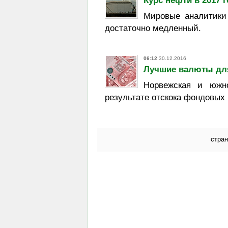
Курс нефти в 2017 
Мировые аналитики
достаточно медленный.
06:12
30.12.2016
Лучшие валюты для
Норвежская и южно
результате отскока фондовых
стра