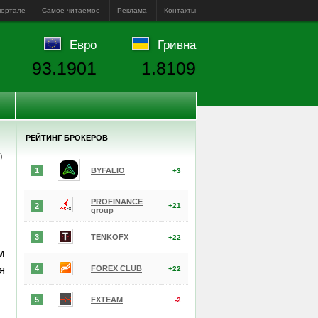
портале
Самое читаемое
Реклама
Контакты
Евро
Гривна
93.1901
1.8109
РЕЙТИНГ БРОКЕРОВ
е)
1
BYFALIO
+3
PROFINANCE
2
+21
group
3
TENKOFX
+22
м
я
4
FOREX CLUB
+22
5
FXTEAM
-2