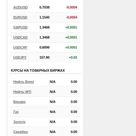
AUDUSD
0.7038
-0.0004
EURUSD
1.1540
-0.0004
GBPUSD
1.3468
+0.0001
USDCAD
1.3468
+0.0001
USDCHF
0.8099
+0.0001
USDJPY
157.90
+0.02
КУРСЫ НА ТОВАРНЫХ БИРЖАХ
Нефть Brent
N/A
0.00
Нефть WTI
N/A
0.00
Бензин
N/A
0.00
Газ
N/A
0.00
Золото
N/A
0.00
Серебро
N/A
0.00