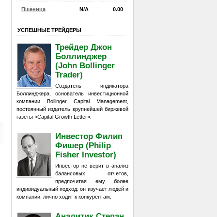
Пшеница
N/A
0.00
УСПЕШНЫЕ ТРЕЙДЕРЫ
Трейдер Джон
Боллинджер
(John Bollinger
Trader)
Создатель индикатора
Боллинджера, основатель инвестиционной
компании Bollinger Capital Management,
постоянный издатель крупнейшей биржевой
газеты «Capital Growth Letter».
Инвестор Филип
Фишер (Philip
Fisher Investor)
Инвестор не верит в анализ
балансовых отчетов,
предпочитая ему более
индивидуальный подход: он изучает людей и
компании, лично ходит к конкурентам.
Аналитик Степан