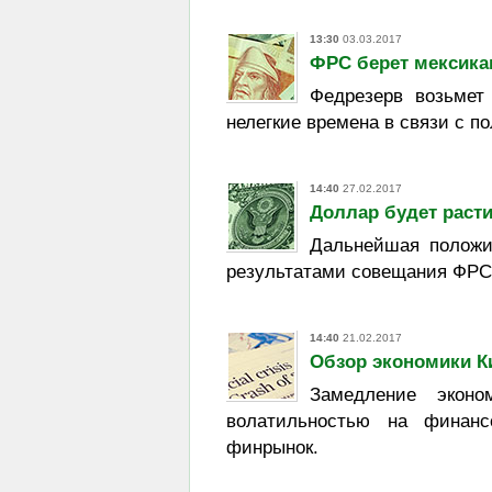
13:30
03.03.2017
ФРС берет мексика
Федрезерв возьмет
нелегкие времена в связи с п
14:40
27.02.2017
Доллар будет раст
Дальнейшая положи
результатами совещания ФРС,
14:40
21.02.2017
Обзор экономики Ки
Замедление эконо
волатильностью на финан
финрынок.