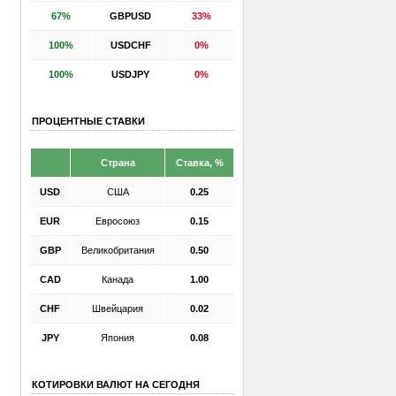
67%
GBPUSD
33%
100%
USDCHF
0%
100%
USDJPY
0%
ПРОЦЕНТНЫЕ СТАВКИ
Страна
Ставка, %
USD
США
0.25
EUR
Евросоюз
0.15
GBP
Великобритания
0.50
CAD
Канада
1.00
CHF
Швейцария
0.02
JPY
Япония
0.08
КОТИРОВКИ ВАЛЮТ НА СЕГОДНЯ