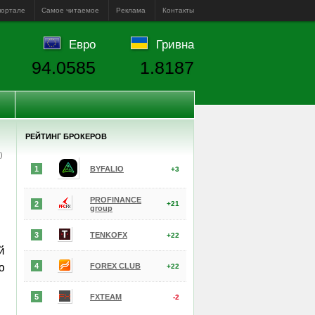
портале
Самое читаемое
Реклама
Контакты
Евро
Гривна
94.0585
1.8187
РЕЙТИНГ БРОКЕРОВ
е)
1
BYFALIO
+3
PROFINANCE
2
+21
group
3
TENKOFX
+22
й
ю
4
FOREX CLUB
+22
5
FXTEAM
-2