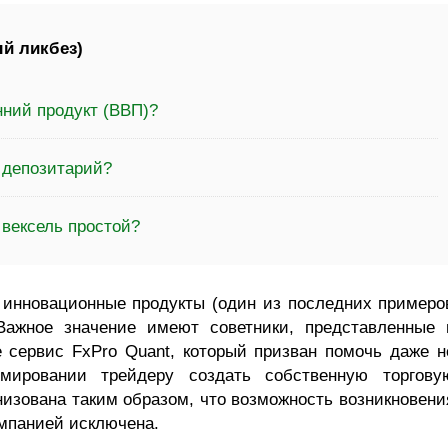
й ликбез)
нний продукт (ВВП)?
 депозитарий?
 вексель простой?
 инновационные продукты (один из последних примеро
Важное значение имеют советники, представленные 
е сервис FxPro Quant, который призван помочь даже н
ировании трейдеру создать собственную торгову
низована таким образом, что возможность возникновени
мпанией исключена.