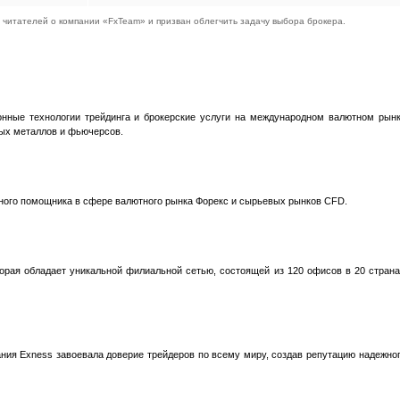
читателей о компании «FxTeam» и призван облегчить задачу выбора брокера.
онные технологии трейдинга и брокерские услуги на международном валютном рын
ных металлов и фьючерсов.
ного помощника в сфере валютного рынка Форекс и сырьевых рынков CFD.
торая обладает уникальной филиальной сетью, состоящей из 120 офисов в 20 стран
ания Exness завоевала доверие трейдеров по всему миру, создав репутацию надежно