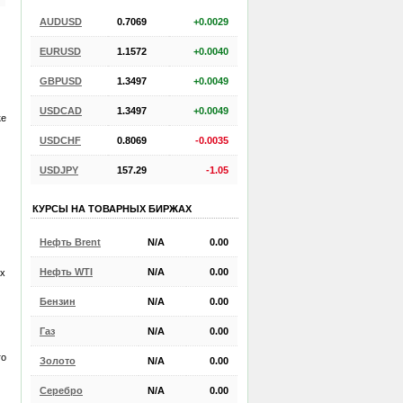
AUDUSD
0.7069
+0.0029
EURUSD
1.1572
+0.0040
GBPUSD
1.3497
+0.0049
USDCAD
1.3497
+0.0049
ке
USDCHF
0.8069
-0.0035
USDJPY
157.29
-1.05
КУРСЫ НА ТОВАРНЫХ БИРЖАХ
Нефть Brent
N/A
0.00
Нефть WTI
N/A
0.00
ах
Бензин
N/A
0.00
Газ
N/A
0.00
го
Золото
N/A
0.00
Серебро
N/A
0.00