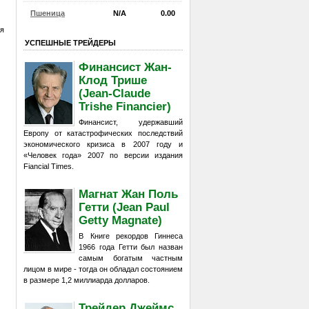
Пшеница
N/A
0.00
ся
УСПЕШНЫЕ ТРЕЙДЕРЫ
Финансист Жан-
Клод Трише
(Jean-Claude
Trishe Financier)
Финансист, удержавший
Европу от катастрофических последствий
экономического кризиса в 2007 году и
«Человек года» 2007 по версии издания
Fiancial Times.
Магнат Жан Поль
Гетти (Jean Paul
Getty Magnate)
В Книге рекордов Гиннеса
1966 года Гетти был назван
самым богатым частным
лицом в мире - тогда он обладал состоянием
в размере 1,2 миллиарда долларов.
Трейдер Джеймс