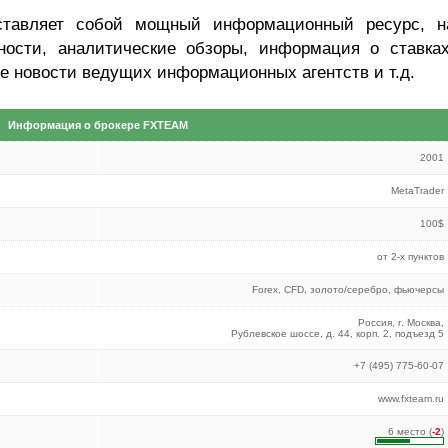
дставляет собой мощный информационный ресурс, н
ности, аналитические обзоры, информация о ставках
ые новости ведущих информационных агентств и т.д.
Информация о брокере FXTEAM
2001
MetaTrader
100$
от 2-х пунктов
Forex, CFD, золото/серебро, фьючерсы
Россия, г. Москва,
Рублевское шоссе, д. 44, корп. 2, подъезд 5
+7 (495) 775-60-07
www.fxteam.ru
6 место (
-2
)