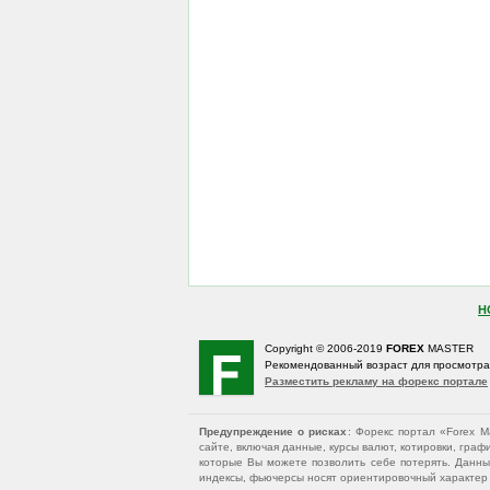
Н
Copyright © 2006-2019
FOREX
MASTER
Рекомендованный возраст для просмотр
Разместить рекламу на форекс портале
Предупреждение о рисках
: Форекс портал «Forex 
сайте, включая данные, курсы валют, котировки, гр
которые Вы можете позволить себе потерять. Данны
индексы, фьючерсы носят ориентировочный характер и