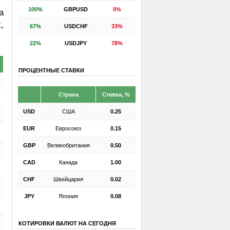
100%
GBPUSD
0%
а
,
67%
USDCHF
33%
22%
USDJPY
78%
ПРОЦЕНТНЫЕ СТАВКИ
Страна
Ставка, %
USD
США
0.25
EUR
Евросоюз
0.15
GBP
Великобритания
0.50
CAD
Канада
1.00
CHF
Швейцария
0.02
JPY
Япония
0.08
КОТИРОВКИ ВАЛЮТ НА СЕГОДНЯ