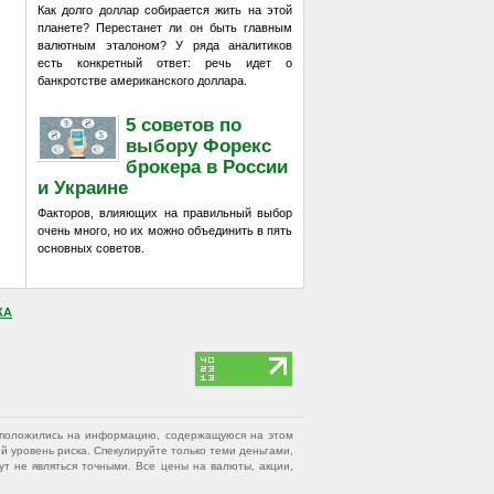
Как долго доллар собирается жить на этой
планете? Перестанет ли он быть главным
валютным эталоном? У ряда аналитиков
есть конкретный ответ: речь идет о
банкротстве американского доллара.
5 советов по
выбору Форекс
брокера в России
и Украине
Факторов, влияющих на правильный выбор
очень много, но их можно объединить в пять
основных советов.
КА
вы положились на информацию, содержащуюся на этом
 уровень риска. Спекулируйте только теми деньгами,
т не являться точными. Все цены на валюты, акции,