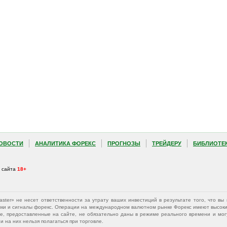
ОВОСТИ
АНАЛИТИКА ФОРЕКС
ПРОГНОЗЫ
ТРЕЙДЕРУ
БИБЛИОТЕ
а сайта
18+
Master» не несет ответственности за утрату ваших инвестиций в результате того, что 
афики и сигналы форекс. Операции на международном валютном рынке Форекс имеют высокий
е, предоставленные на сайте, не обязательно даны в режиме реального времени и могу
 на них нельзя полагаться при торговле.