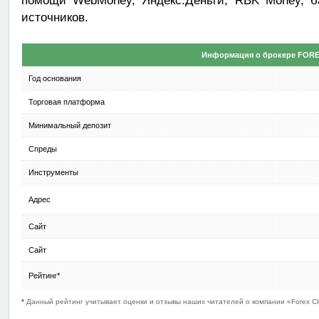
помощи WebMoney, Яндекс.Деньги, RBK Money, ба
источников.
Информация о брокере FOR
Год основания
Торговая платформа
Минимальный депозит
Спреды
Инструменты
Адрес
Сайт
Сайт
Рейтинг*
*
Данный рейтинг учитывает оценки и отзывы наших читателей о компании «Forex Cl