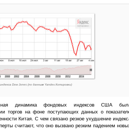
индекса Dow Jones (по данным Yandex.Котировки)
тивная динамика фондовых индексов США был
тии торгов на фоне поступающих данных о показател
нности Китая. С чем связано резкое ухудшение индекс
перты считают, что оно вызвано резким падением новы