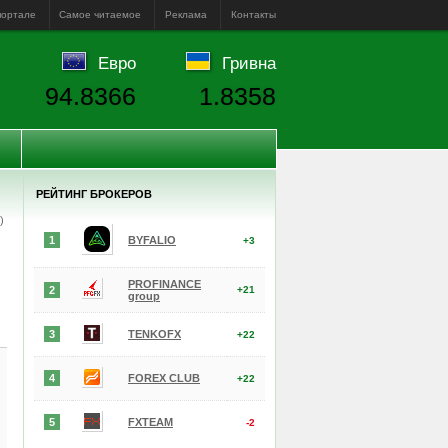
портале
Самое читаемое
Реклама
Контакты
Евро
Гривна
94.8366
1.8358
РЕЙТИНГ БРОКЕРОВ
е)
1
BYFALIO
+3
PROFINANCE
2
+21
group
3
TENKOFX
+22
4
FOREX CLUB
+22
5
FXTEAM
-2