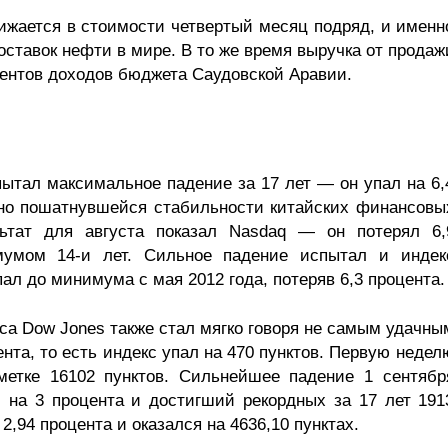
нижается в стоимости четвертый месяц подряд, и именн
оставок нефти в мире. В то же время выручка от продаж
центов доходов бюджета Саудовской Аравии.
пытал максимальное падение за 17 лет — он упал на 6,
но пошатнувшейся стабильности китайских финансовы
ьтат для августа показал Nasdaq — он потерял 6,
мумом 14-и лет. Сильное падение испытал и индек
пал до минимума с мая 2012 года, потеряв 6,3 процента.
са Dow Jones также стал мягко говоря не самым удачны
нта, то есть индекс упал на 470 пунктов. Первую недел
метке 16102 пунктов. Сильнейшее падение 1 сентябр
 на 3 процента и достигший рекордных за 17 лет 191
2,94 процента и оказался на 4636,10 пунктах.