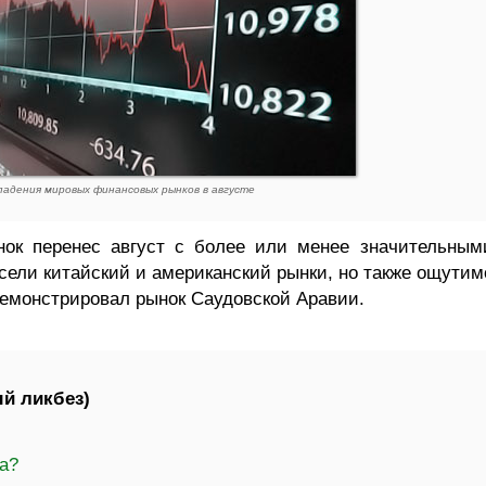
падения мировых финансовых рынков в августе
ок перенес август с более или менее значительным
сели китайский и американский рынки, но также ощутим
емонстрировал рынок Саудовской Аравии.
й ликбез)
та?