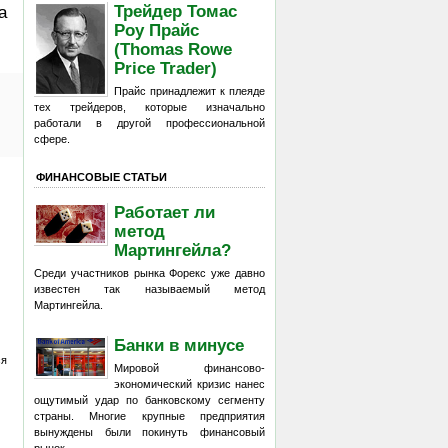
Трейдер Томас
а
Роу Прайс
(Thomas Rowe
Price Trader)
Прайс принадлежит к плеяде
тех трейдеров, которые изначально
работали в другой профессиональной
сфере.
ФИНАНСОВЫЕ СТАТЬИ
Работает ли
метод
Мартингейла?
Среди участников рынка Форекс уже давно
известен так называемый метод
Мартингейла.
Банки в минусе
ся
Мировой финансово-
экономический кризис нанес
ощутимый удар по банковскому сегменту
страны. Многие крупные предприятия
вынуждены были покинуть финансовый