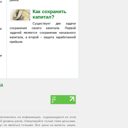
рынок.
ят
Как сохранить
капитал?
Существует две задачи
сохранения своего капитала. Первой
м
задачей является сохранение начального
капитала, а второй – защита заработанной
прибыли.
 и
КА
вы положились на информацию, содержащуюся на этом
 уровень риска. Спекулируйте только теми деньгами,
т не являться точными. Все цены на валюты, акции,