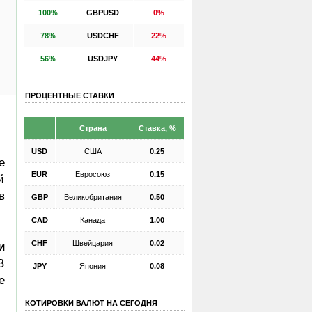
100%
GBPUSD
0%
78%
USDCHF
22%
56%
USDJPY
44%
ПРОЦЕНТНЫЕ СТАВКИ
Страна
Ставка, %
USD
США
0.25
е
EUR
Евросоюз
0.15
й
в
GBP
Великобритания
0.50
CAD
Канада
1.00
CHF
Швейцария
0.02
и
В
JPY
Япония
0.08
е
КОТИРОВКИ ВАЛЮТ НА СЕГОДНЯ