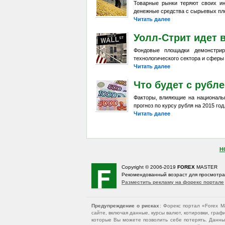
Товарные рынки теряют своих и
денежные средства с сырьевых пл
Читать далее
Уолл-Стрит идет 
Фондовые площадки демонстрир
технологического сектора и сферы
Читать далее
Что будет с рубл
Факторы, влияющие на национальн
прогноз по курсу рубля на 2015 год
Читать далее
Н
Copyright © 2006-2019
FOREX
MASTER
Рекомендованный возраст для просмотр
Разместить рекламу на форекс портале
Предупреждение о рисках
: Форекс портал «Forex 
сайте, включая данные, курсы валют, котировки, гр
которые Вы можете позволить себе потерять. Данны