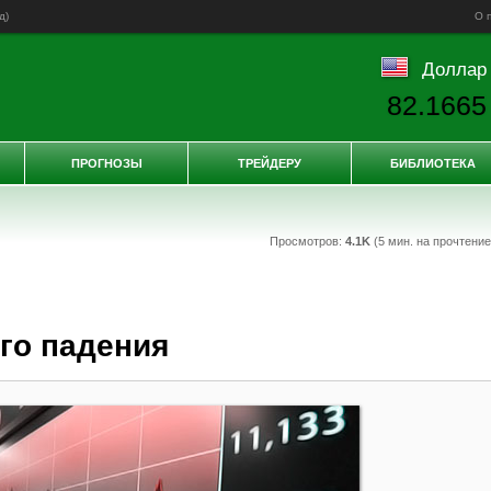
д
)
О 
Доллар
82.1665
ПРОГНОЗЫ
ТРЕЙДЕРУ
БИБЛИОТЕКА
Просмотров:
4.1K
(5 мин. на прочтени
ого падения