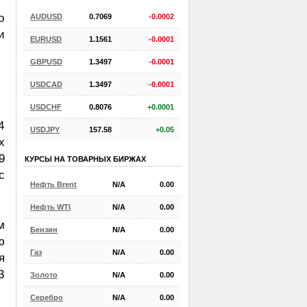
о
AUDUSD
0.7069
-0.0002
и
EURUSD
1.1561
-0.0001
GBPUSD
1.3497
-0.0001
USDCAD
1.3497
-0.0001
USDCHF
0.8076
+0.0001
4
USDJPY
157.58
+0.05
х
9
КУРСЫ НА ТОВАРНЫХ БИРЖАХ
с
Нефть Brent
N/A
0.00
Нефть WTI
N/A
0.00
м
Бензин
N/A
0.00
ю
Газ
N/A
0.00
я
3
Золото
N/A
0.00
Серебро
N/A
0.00