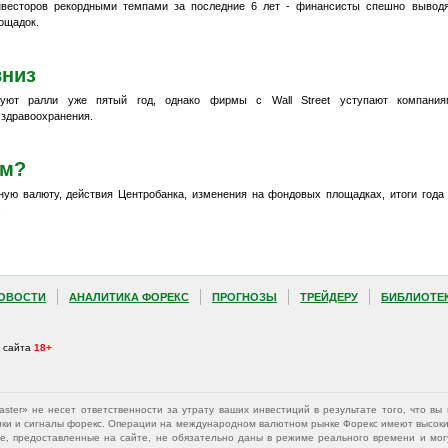
нвесторов рекордными темпами за последние 6 лет - финансисты спешно вывод
ощадок.
вниз
уют ралли уже пятый год, однако фирмы с Wall Street уступают компания
 здравоохранения.
ем?
ую валюту, действия Центробанка, изменения на фондовых площадках, итоги года
.
ОВОСТИ
АНАЛИТИКА ФОРЕКС
ПРОГНОЗЫ
ТРЕЙДЕРУ
БИБЛИОТЕ
а сайта
18+
Master» не несет ответственности за утрату ваших инвестиций в результате того, что 
афики и сигналы форекс. Операции на международном валютном рынке Форекс имеют высокий
е, предоставленные на сайте, не обязательно даны в режиме реального времени и могу