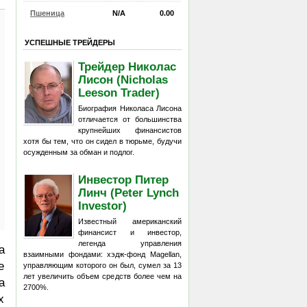
Пшеница
N/A
0.00
УСПЕШНЫЕ ТРЕЙДЕРЫ
Трейдер Николас
Лисон (Nicholas
Leeson Trader)
Биография Николаса Лисона
отличается от большинства
крупнейших финансистов
хотя бы тем, что он сидел в тюрьме, будучи
осужденным за обман и подлог.
Инвестор Питер
Линч (Peter Lynch
Investor)
Известный американский
финансист и инвестор,
легенда управления
а
взаимными фондами: хэдж-фонд Magellan,
е
управляющим которого он был, сумел за 13
лет увеличить объем средств более чем на
а
2700%.
х