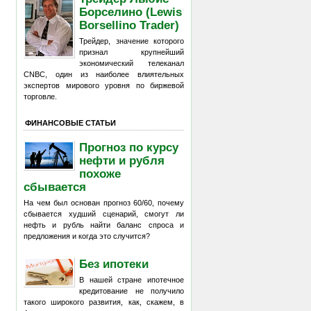
Борселино (Lewis
Borsellino Trader)
Трейдер, значение которого
признал крупнейший
экономический телеканал
CNBC, один из наиболее влиятельных
экспертов мирового уровня по биржевой
торговле.
ФИНАНСОВЫЕ СТАТЬИ
Прогноз по курсу
нефти и рубля
похоже
сбывается
На чем был основан прогноз 60/60, почему
сбывается худший сценарий, смогут ли
нефть и рубль найти баланс спроса и
предложения и когда это случится?
Без ипотеки
В нашей стране ипотечное
кредитование не получило
такого широкого развития, как, скажем, в