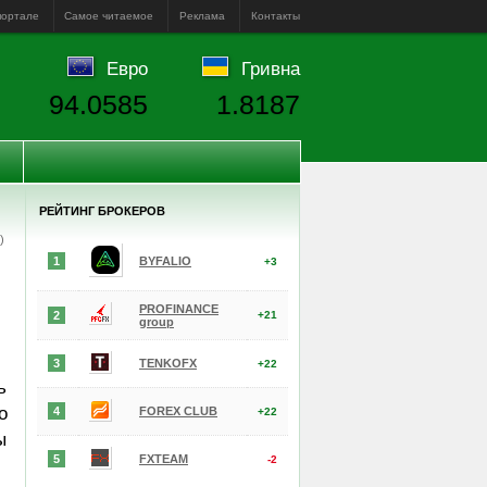
портале
Самое читаемое
Реклама
Контакты
Евро
Гривна
94.0585
1.8187
РЕЙТИНГ БРОКЕРОВ
е)
1
BYFALIO
+3
PROFINANCE
2
+21
group
3
TENKOFX
+22
ь
о
4
FOREX CLUB
+22
ы
5
FXTEAM
-2