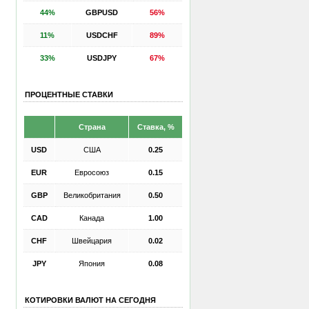
44%
GBPUSD
56%
11%
USDCHF
89%
33%
USDJPY
67%
ПРОЦЕНТНЫЕ СТАВКИ
Страна
Ставка, %
USD
США
0.25
EUR
Евросоюз
0.15
GBP
Великобритания
0.50
CAD
Канада
1.00
CHF
Швейцария
0.02
JPY
Япония
0.08
КОТИРОВКИ ВАЛЮТ НА СЕГОДНЯ