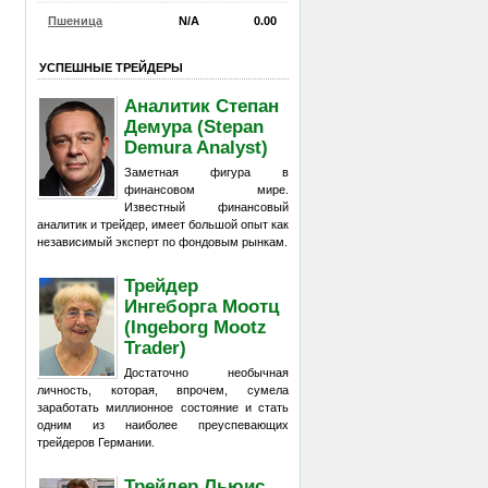
Пшеница
N/A
0.00
УСПЕШНЫЕ ТРЕЙДЕРЫ
Аналитик Степан
Демура (Stepan
Demura Analyst)
Заметная фигура в
финансовом мире.
Известный финансовый
аналитик и трейдер, имеет большой опыт как
независимый эксперт по фондовым рынкам.
Трейдер
Ингеборга Моотц
(Ingeborg Mootz
Trader)
Достаточно необычная
личность, которая, впрочем, сумела
заработать миллионное состояние и стать
одним из наиболее преуспевающих
трейдеров Германии.
Трейдер Льюис