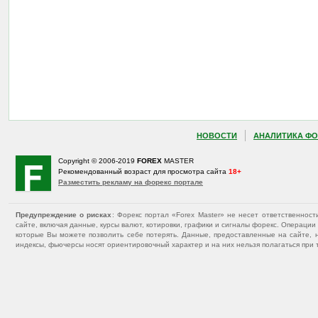
НОВОСТИ
АНАЛИТИКА ФО
Copyright © 2006-2019
FOREX
MASTER
Рекомендованный возраст для просмотра сайта
18+
Разместить рекламу на форекс портале
Предупреждение о рисках
: Форекс портал «Forex Master» не несет ответственнос
сайте, включая данные, курсы валют, котировки, графики и сигналы форекс. Операц
которые Вы можете позволить себе потерять. Данные, предоставленные на сайте, 
индексы, фьючерсы носят ориентировочный характер и на них нельзя полагаться при 