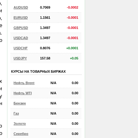
,
AUDUSD
0.7069
-0.0002
и
,
EURUSD
1.1561
-0.0001
е
GBPUSD
1.3497
-0.0001
.
USDCAD
1.3497
-0.0001
о
USDCHF
0.8076
+0.0001
USDJPY
157.58
+0.05
КУРСЫ НА ТОВАРНЫХ БИРЖАХ
х
Нефть Brent
N/A
0.00
и
Нефть WTI
N/A
0.00
у
н
Бензин
N/A
0.00
Газ
N/A
0.00
Золото
N/A
0.00
ю
о
Серебро
N/A
0.00