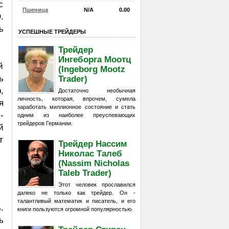
с
Пшеница
N/A
0.00
.
ь
УСПЕШНЫЕ ТРЕЙДЕРЫ
Трейдер
Ингеборга Моотц
й
(Ingeborg Mootz
ь
Trader)
,
Достаточно необычная
личность, которая, впрочем, сумела
я
заработать миллионное состояние и стать
-
одним из наиболее преуспевающих
трейдеров Германии.
й
т
Трейдер Нассим
Николас Талеб
(Nassim Nicholas
Taleb Trader)
Этот человек прославился
далеко не только как трейдер. Он -
талантливый математик и писатель, и его
.
книги пользуются огромной популярностью.
ь