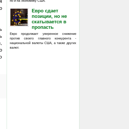
я
но и на экономику США.
о
Евро сдает
позиции, но не
скатывается в
пропасть
ь
Евро продолжает уверенное снижение
ь
против своего главного конкурента -
,
национальной валюты США, а также других
валют.
о
о