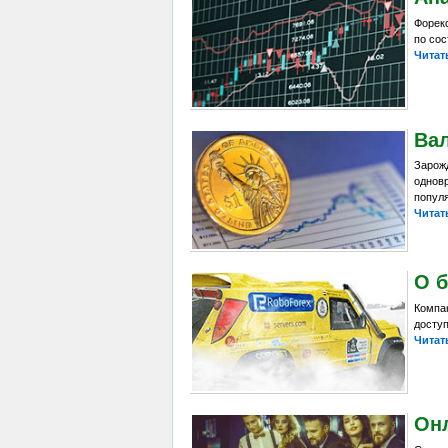
Форек
по сос
Читат
Ва
Зарож
однов
попул
Читат
О б
Компа
досту
Читат
Онл