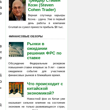
Трейдер Стивен
а
Коэн (Steven
а
Cohen Trader)
е
Верная спутница карьеры
Коэна - удача. Уже в первый
день работы в компании
Gruntail он сумел принести прибыль $8 тыс.
ФИНАНСОВЫЕ ОБЗОРЫ
Рынки в
в
ожидании
и
решения ФРС по
ставке
е
Обсуждение Федеральным резервом
повышения ставки впервые за 9 лет - самое
ожидаемое событие для участников
й
финансовых рынков в ближайшее время.
о
Что происходит с
ь
китайской
экономикой?
Новостной фон из Китая уже
оказывает сильное влияние на состояние
й
экономик не только развивающихся стран,