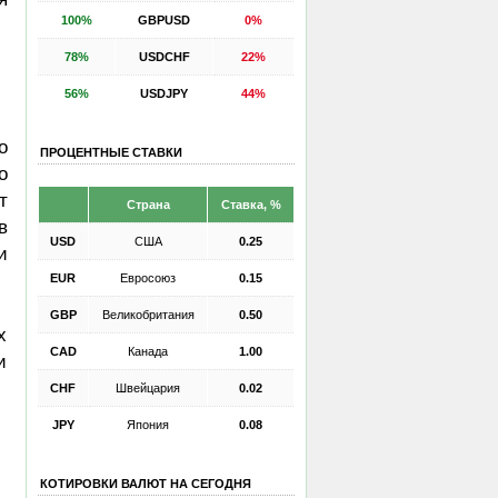
100%
GBPUSD
0%
78%
USDCHF
22%
56%
USDJPY
44%
о
ПРОЦЕНТНЫЕ СТАВКИ
о
т
Страна
Ставка, %
в
USD
США
0.25
и
EUR
Евросоюз
0.15
GBP
Великобритания
0.50
х
CAD
Канада
1.00
и
CHF
Швейцария
0.02
JPY
Япония
0.08
КОТИРОВКИ ВАЛЮТ НА СЕГОДНЯ