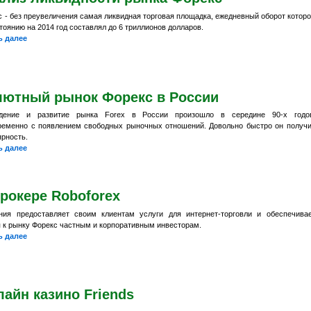
с - без преувеличения самая ликвидная торговая площадка, ежедневный оборот котор
тоянию на 2014 год составлял до 6 триллионов долларов.
ь далее
лютный рынок Форекс в России
дение и развитие рынка Forex в России произошло в середине 90-х годов
ременно с появлением свободных рыночных отношений. Довольно быстро он получ
ярность.
ь далее
рокере Roboforex
ния предоставляет своим клиентам услуги для интернет-торговли и обеспечива
п к рынку Форекс частным и корпоративным инвесторам.
ь далее
айн казино Friends