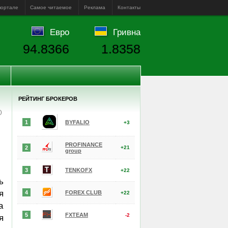
портале
Самое читаемое
Реклама
Контакты
Евро
Гривна
94.8366
1.8358
РЕЙТИНГ БРОКЕРОВ
е)
1
BYFALIO
+3
PROFINANCE
2
+21
group
3
TENKOFX
+22
ь
я
4
FOREX CLUB
+22
а
5
FXTEAM
-2
я