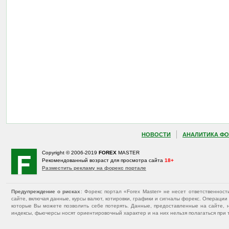
НОВОСТИ
АНАЛИТИКА ФО
Copyright © 2006-2019
FOREX
MASTER
Рекомендованный возраст для просмотра сайта
18+
Разместить рекламу на форекс портале
Предупреждение о рисках
: Форекс портал «Forex Master» не несет ответственнос
сайте, включая данные, курсы валют, котировки, графики и сигналы форекс. Операц
которые Вы можете позволить себе потерять. Данные, предоставленные на сайте, 
индексы, фьючерсы носят ориентировочный характер и на них нельзя полагаться при 