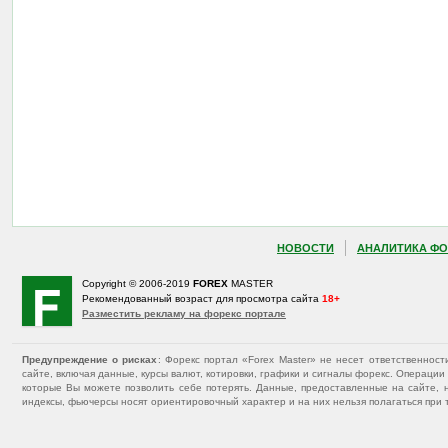
НОВОСТИ
АНАЛИТИКА ФО
Copyright © 2006-2019
FOREX
MASTER
Рекомендованный возраст для просмотра сайта
18+
Разместить рекламу на форекс портале
Предупреждение о рисках
: Форекс портал «Forex Master» не несет ответственнос
сайте, включая данные, курсы валют, котировки, графики и сигналы форекс. Операц
которые Вы можете позволить себе потерять. Данные, предоставленные на сайте, 
индексы, фьючерсы носят ориентировочный характер и на них нельзя полагаться при 