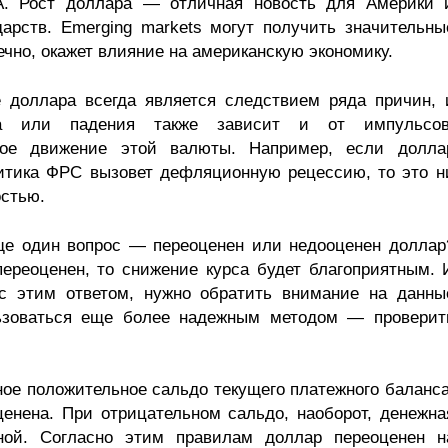
. Рост доллара — отличная новость для Америки 
арств. Emerging markets могут получить значительны
чно, окажет влияние на американскую экономику.
е доллара всегда является следствием ряда причин, 
та или падения также зависит и от импульсов
ое движение этой валюты. Например, если долла
литика ФРС вызовет дефляционную рецессию, то это н
остью.
ще один вопрос — переоценен или недооценен доллар
ереоценен, то снижение курса будет благоприятным. 
 с этим ответом, нужно обратить внимание на данны
ьзоваться еще более надежным методом — проверит
ное положительное сальдо текущего платежного баланса
ценена. При отрицательном сальдо, наоборот, денежна
ной. Согласно этим правилам доллар переоценен н