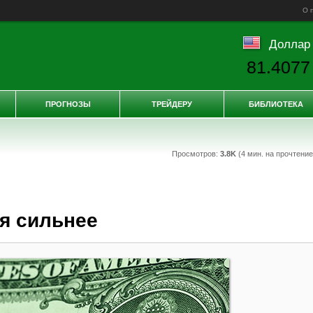
О 
Доллар
81.4077
ПРОГНОЗЫ
ТРЕЙДЕРУ
БИБЛИОТЕКА
Просмотров:
3.8K
(4 мин. на прочтени
я сильнее