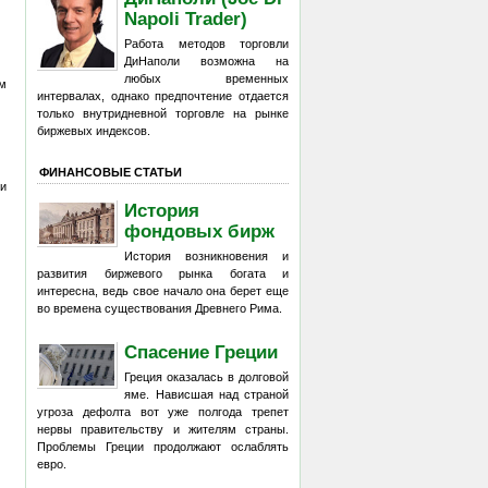
Napoli Trader)
Работа методов торговли
ДиНаполи возможна на
любых временных
м
интервалах, однако предпочтение отдается
только внутридневной торговле на рынке
биржевых индексов.
ФИНАНСОВЫЕ СТАТЬИ
 и
История
фондовых бирж
История возникновения и
развития биржевого рынка богата и
интересна, ведь свое начало она берет еще
во времена существования Древнего Рима.
Спасение Греции
Греция оказалась в долговой
яме. Нависшая над страной
угроза дефолта вот уже полгода трепет
нервы правительству и жителям страны.
Проблемы Греции продолжают ослаблять
евро.