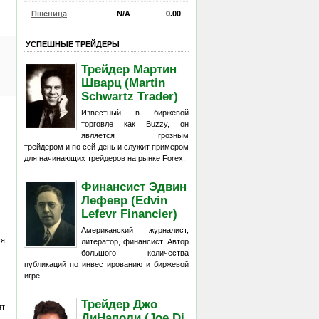
Пшеница
N/A
0.00
УСПЕШНЫЕ ТРЕЙДЕРЫ
Трейдер Мартин
Шварц (Martin
Schwartz Trader)
Известный в биржевой
торговле как Buzzy, он
является грозным
трейдером и по сей день и служит примером
для начинающих трейдеров на рынке Forex.
Финансист Эдвин
Лефевр (Edvin
Lefevr Financier)
Американский журналист,
ся
литератор, финансист. Автор
большого количества
публикаций по инвестированию и биржевой
игре.
Трейдер Джо
ят
ДиНаполи (Joe Di