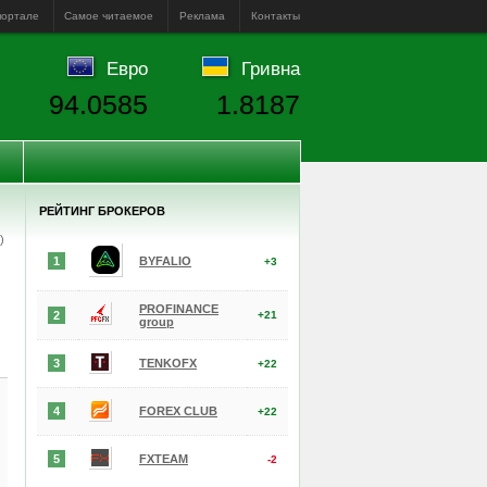
портале
Самое читаемое
Реклама
Контакты
Евро
Гривна
94.0585
1.8187
РЕЙТИНГ БРОКЕРОВ
е)
1
BYFALIO
+3
PROFINANCE
2
+21
group
3
TENKOFX
+22
4
FOREX CLUB
+22
5
FXTEAM
-2