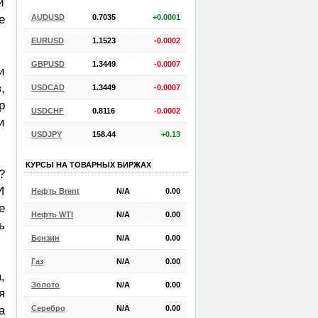
и
AUDUSD
0.7035
+0.0001
е
EURUSD
1.1523
-0.0002
GBPUSD
1.3449
-0.0007
и
,
USDCAD
1.3449
-0.0007
р
USDCHF
0.8116
-0.0002
и
USDJPY
158.44
+0.13
КУРСЫ НА ТОВАРНЫХ БИРЖАХ
?
И
Нефть Brent
N/A
0.00
е
Нефть WTI
N/A
0.00
ь
Бензин
N/A
0.00
Газ
N/A
0.00
,
Золото
N/A
0.00
я
Серебро
N/A
0.00
а