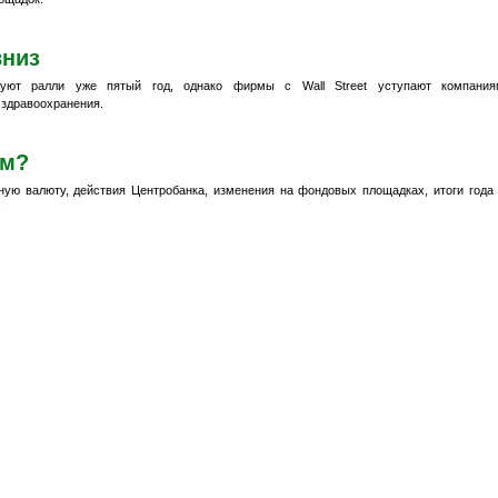
вниз
уют ралли уже пятый год, однако фирмы с Wall Street уступают компания
 здравоохранения.
ем?
ую валюту, действия Центробанка, изменения на фондовых площадках, итоги года
.