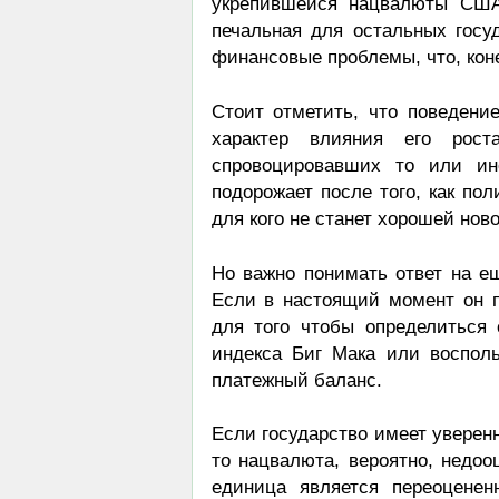
укрепившейся нацвалюты США
печальная для остальных госуд
финансовые проблемы, что, коне
Стоит отметить, что поведени
характер влияния его рос
спровоцировавших то или ин
подорожает после того, как по
для кого не станет хорошей нов
Но важно понимать ответ на е
Если в настоящий момент он п
для того чтобы определиться
индекса Биг Мака или воспол
платежный баланс.
Если государство имеет уверен
то нацвалюта, вероятно, недоо
единица является переоценен