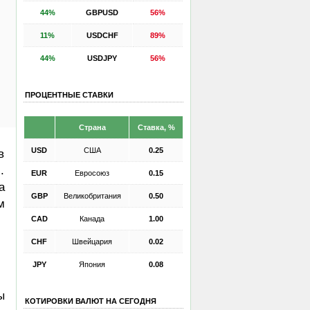
44%
GBPUSD
56%
11%
USDCHF
89%
44%
USDJPY
56%
ПРОЦЕНТНЫЕ СТАВКИ
Страна
Ставка, %
USD
США
0.25
в
.
EUR
Евросоюз
0.15
а
GBP
Великобритания
0.50
м
CAD
Канада
1.00
CHF
Швейцария
0.02
JPY
Япония
0.08
ы
КОТИРОВКИ ВАЛЮТ НА СЕГОДНЯ