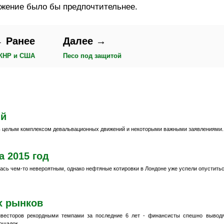
ижение было бы предпочтительнее.
 Ранее
Далее →
КНР и США
Песо под защитой
ий
 целым комплексом девальвационных движений и некоторыми важными заявлениями.
а 2015 год
лась чем-то невероятным, однако нефтяные котировки в Лондоне уже успели опустить
х рынков
нвесторов рекордными темпами за последние 6 лет - финансисты спешно вывод
ощадок.