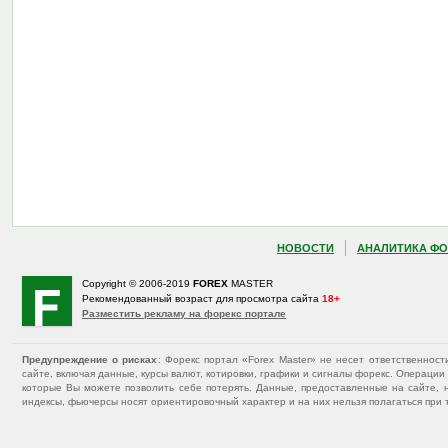
НОВОСТИ
АНАЛИТИКА ФО
Copyright © 2006-2019
FOREX
MASTER
Рекомендованный возраст для просмотра сайта
18+
Разместить рекламу на форекс портале
Предупреждение о рисках
: Форекс портал «Forex Master» не несет ответственнос
сайте, включая данные, курсы валют, котировки, графики и сигналы форекс. Операц
которые Вы можете позволить себе потерять. Данные, предоставленные на сайте, 
индексы, фьючерсы носят ориентировочный характер и на них нельзя полагаться при 