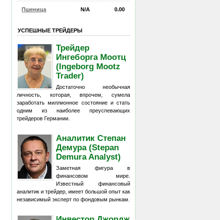
Пшеница
N/A
0.00
УСПЕШНЫЕ ТРЕЙДЕРЫ
Трейдер
Ингеборга Моотц
(Ingeborg Mootz
Trader)
Достаточно необычная
личность, которая, впрочем, сумела
заработать миллионное состояние и стать
одним из наиболее преуспевающих
трейдеров Германии.
Аналитик Степан
Демура (Stepan
Demura Analyst)
Заметная фигура в
финансовом мире.
Известный финансовый
аналитик и трейдер, имеет большой опыт как
независимый эксперт по фондовым рынкам.
Инвестор Джордж