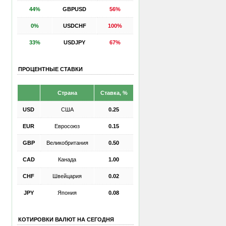
44%
GBPUSD
56%
0%
USDCHF
100%
33%
USDJPY
67%
ПРОЦЕНТНЫЕ СТАВКИ
Страна
Ставка, %
USD
США
0.25
EUR
Евросоюз
0.15
GBP
Великобритания
0.50
CAD
Канада
1.00
CHF
Швейцария
0.02
JPY
Япония
0.08
КОТИРОВКИ ВАЛЮТ НА СЕГОДНЯ