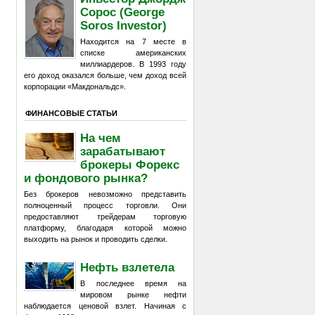
Сорос (George
Soros Investor)
Находится на 7 месте в
списке американских
миллиардеров. В 1993 году
его доход оказался больше, чем доход всей
корпорации «Макдональдс».
ФИНАНСОВЫЕ СТАТЬИ
На чем
зарабатывают
брокеры Форекс
и фондового рынка?
Без брокеров невозможно представить
полноценный процесс торговли. Они
предоставляют трейдерам торговую
платформу, благодаря которой можно
выходить на рынок и проводить сделки.
Нефть взлетела
В последнее время на
мировом рынке нефти
наблюдается ценовой взлет. Начиная с