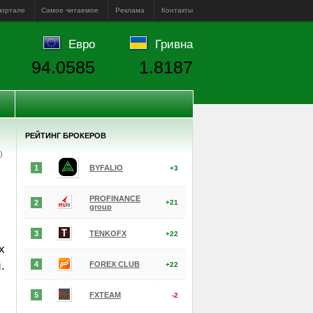
портале
Самое читаемое
Реклама
Контакты
Евро
Гривна
94.0585
1.8187
РЕЙТИНГ БРОКЕРОВ
е)
1
BYFALIO
+3
PROFINANCE
2
+21
group
3
TENKOFX
+22
х
.
4
FOREX CLUB
+22
5
FXTEAM
-2