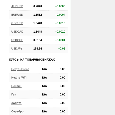
AUDUSD
0.7040
+0.0003
EURUSD
1.1532
+0.0004
GBPUSD
1.3448
+0.0010
USDCAD
1.3448
+0.0010
USDCHF
0.8104
+0.0001
USDJPY
158.34
+0.02
КУРСЫ НА ТОВАРНЫХ БИРЖАХ
Нефть Brent
N/A
0.00
Нефть WTI
N/A
0.00
Бензин
N/A
0.00
Газ
N/A
0.00
Золото
N/A
0.00
Серебро
N/A
0.00