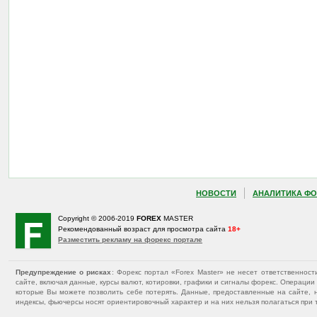
НОВОСТИ
АНАЛИТИКА ФО
Copyright © 2006-2019
FOREX
MASTER
Рекомендованный возраст для просмотра сайта
18+
Разместить рекламу на форекс портале
Предупреждение о рисках
: Форекс портал «Forex Master» не несет ответственнос
сайте, включая данные, курсы валют, котировки, графики и сигналы форекс. Операц
которые Вы можете позволить себе потерять. Данные, предоставленные на сайте, 
индексы, фьючерсы носят ориентировочный характер и на них нельзя полагаться при 