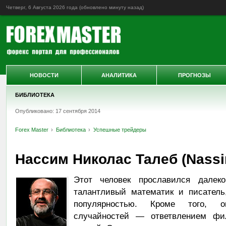
Четверг, 6 Августа 2026 года (обновлено
минуту назад
)
НОВОСТИ
АНАЛИТИКА
ПРОГНОЗЫ
БИБЛИОТЕКА
Опубликовано: 17 сентября 2014
Forex Master
Библиотека
Успешные трейдеры
Нассим Николас Талеб (Nassim
Этот человек прославился дале
талантливый математик и писатель
популярностью. Кроме того, о
случайностей — ответвлением фи