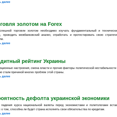
ь далее
говля золотом на Forex
спешной торговли золотом необходимо изучать фундаментальный и техническ
з, проводить межбанковский анализ, отработать и протестировать свою стратег
ли.
ь далее
едитный рейтинг Украины
юционные настроения, смена власти и прочие факторы политической нестабильности
е стали причиной многих проблем этой страны.
ь далее
роятность дефолта украинской экономики
 падения курса национальной валюты перед экономистами и политологами вста
 о том, способна ли будет страна исполнять свои обязательства по кредитам.
ь далее