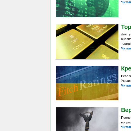
Читат
Тор
Для у
анали
торгов
Читат
Кр
Револ
Украин
Читат
Ве
После
вопрос
Читат