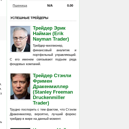
Пшеница
N/A
0.00
УСПЕШНЫЕ ТРЕЙДЕРЫ
Трейдер Эрик
Найман (Erik
Nayman Trader)
Трейдер-миллионер,
финансовый аналитик и
портфельный управляющий.
С его именем связывают подъем ряда
фондовых компаний.
Трейдер Стэнли
Фримен
и.
Дракенмиллер
м.
(Stanley Freeman
ез
Druckenmiller
Trader)
Трудно поспорить с тем фактом, что Стэнли
Дракенмиллер, вероятно, лучший форекс
трейдер в мире на данный момент.
ть