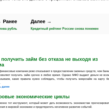
 Ранее
Далее →
лова рубль
Кредитный рейтинг России снова понижен
 получить займ без отказа не выходя из
ма
финансовые компании реже отказывают в предоставлении заемных средств, чем банк
озволяет получить займ срочно в любое время. Однако МФО выдают деньги не все
азываем, какие правила нужно соблюдать, чтобы получить микрозайм на карту б
.
ь далее
ровые экономические циклы
менно тот инструмент, который может дать возможность экономистам прогнозирова
ния в мировой экономике и предотвратить негативное развитие событий.