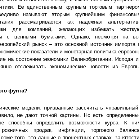
итики. Ее единственным крупным торговым партнеро
ведливо называют вторым крупнейшим финансовы
ания рассматривается как надежная альтернатив
ики для компаний, желающих избежать жестку
ты с ценными бумагами. Однако, несмотря на вс
вропейский рынок – это основной источник импорта 
ономические показатели и монетарная политика еврозон
ие на состояние экономики Великобритании. Исходя и
оянно отслеживать экономические новости из Европы
ого фунта?
ические модели, призванные рассчитать «правильный
авило, не дают точной картины. Но есть определенны
рые способны определить возможности курса. К ни
розничных продаж, инфляции, торгового баланса
оме того, это данные о процентных ставках, занятости