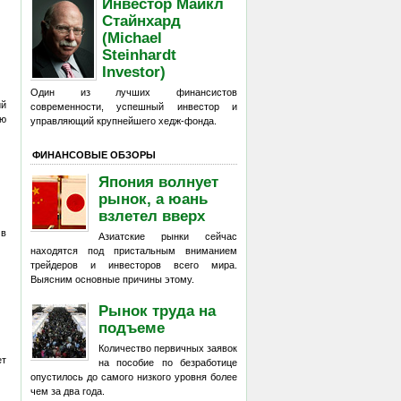
Инвестор Майкл
Стайнхард
(Michael
Steinhardt
Investor)
Один из лучших финансистов
ий
современности, успешный инвестор и
ию
управляющий крупнейшего хедж-фонда.
ФИНАНСОВЫЕ ОБЗОРЫ
Япония волнует
рынок, а юань
взлетел вверх
 в
Азиатские рынки сейчас
находятся под пристальным вниманием
трейдеров и инвесторов всего мира.
Выясним основные причины этому.
Рынок труда на
подъеме
Количество первичных заявок
ет
на пособие по безработице
опустилось до самого низкого уровня более
чем за два года.