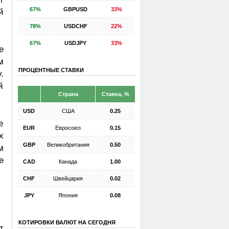
67%
GBPUSD
33%
й
78%
USDCHF
22%
67%
USDJPY
33%
е
м
ПРОЦЕНТНЫЕ СТАВКИ
.
й
Страна
Ставка, %
USD
США
0.25
е
EUR
Евросоюз
0.15
х
GBP
Великобритания
0.50
м
е
CAD
Канада
1.00
CHF
Швейцария
0.02
JPY
Япония
0.08
КОТИРОВКИ ВАЛЮТ НА СЕГОДНЯ
т