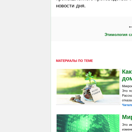
новости дня.
←
Этимология с
МАТЕРИАЛЫ ПО ТЕМЕ
Как
до
Микро
Это п
Расск
отказа
Читат
Ми
Это и
измене