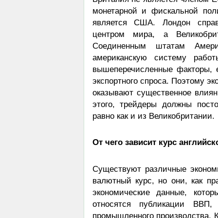
монетарной и фискальной пол
является США. Лондон спра
центром мира, а Великобрит
Соединенным штатам Амер
американскую систему рабо
вышеперечисленные факторы, е
экспортного спроса. Поэтому эк
оказывают существенное влиян
этого, трейдеры должны пост
равно как и из Великобритании.
От чего зависит курс английск
Существуют различные эконом
валютный курс, но они, как пр
экономические данные, кото
относятся публикации ВВП, 
промышленного производства. Кр