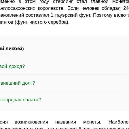
именно в этом году стерлинг стал главной монето
англосаксонских королевств. Если человек обладал 24
накоплений составлял 1 тауэрский фунт. Поэтому валют
ингов (фунт чистого серебра).
й ликбез)
вой доход?
 внешний долг?
аккордная оплата?
сия возникновения названия монеты. Наиболе
дположение о том, что название было заимствовано о