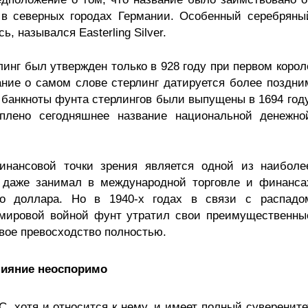
 в северных городах Германии. Особенный серебряны
ь, назывался Easterling Silver.
инг был утвержден только в 928 году при первом корол
ние о самом слове стерлинг датируется более поздни
 банкноты фунта стерлингов были выпущены в 1694 году
плено сегодняшнее название национальной денежно
инансовой точки зрения является одной из наиболе
 даже занимал в международной торговле и финанса
го доллара. Но в 1940-х годах в связи с распадо
 мировой войной фунт утратил свои преимущественны
свое превосходство полностью.
лияние неоспоримо
, хотя и относится к нему, и имеет полный суверените