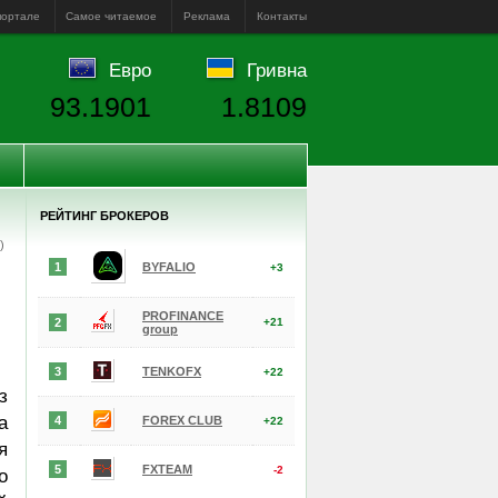
портале
Самое читаемое
Реклама
Контакты
Евро
Гривна
93.1901
1.8109
РЕЙТИНГ БРОКЕРОВ
е)
1
BYFALIO
+3
PROFINANCE
2
+21
group
3
TENKOFX
+22
з
а
4
FOREX CLUB
+22
я
5
FXTEAM
-2
о