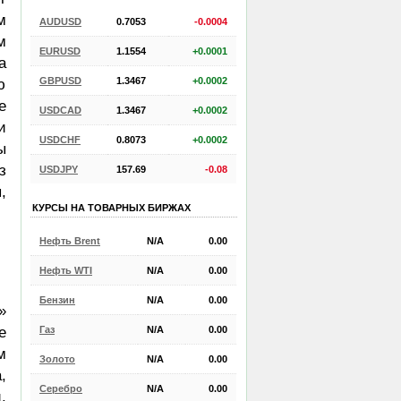
м
AUDUSD
0.7053
-0.0004
м
EURUSD
1.1554
+0.0001
а
GBPUSD
1.3467
+0.0002
ю
е
USDCAD
1.3467
+0.0002
и
USDCHF
0.8073
+0.0002
ы
з
USDJPY
157.69
-0.08
,
КУРСЫ НА ТОВАРНЫХ БИРЖАХ
Нефть Brent
N/A
0.00
Нефть WTI
N/A
0.00
Бензин
N/A
0.00
»
Газ
N/A
0.00
е
м
Золото
N/A
0.00
,
Серебро
N/A
0.00
,