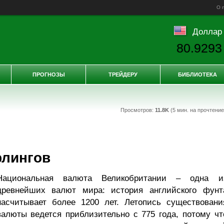
О 
Доллар
80.9293
ПРОГНОЗЫ
ТРЕЙДЕРУ
БИБЛИОТЕКА
Просмотров:
11.8K
(5 мин. на прочтени
рлингов
Национальная валюта Великобритании – одна и
древнейших валют мира: история английского фунт
насчитывает более 1200 лет. Летопись существовани
валюты ведется приблизительно с 775 года, потому чт