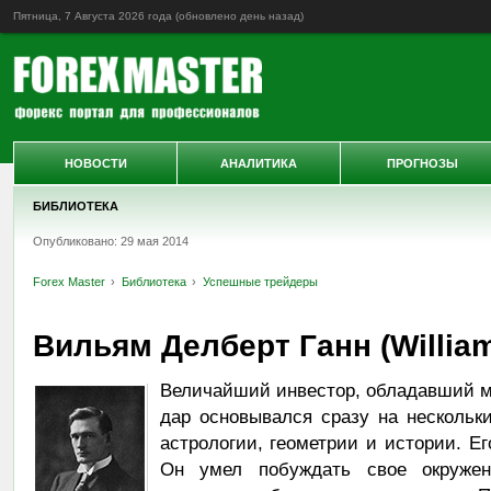
Пятница, 7 Августа 2026 года (обновлено
день назад
)
НОВОСТИ
АНАЛИТИКА
ПРОГНОЗЫ
БИБЛИОТЕКА
Опубликовано: 29 мая 2014
Forex Master
Библиотека
Успешные трейдеры
Вильям Делберт Ганн (William
Величайший инвестор, обладавший м
дар основывался сразу на нескольки
астрологии, геометрии и истории. Ег
Он умел побуждать свое окруже