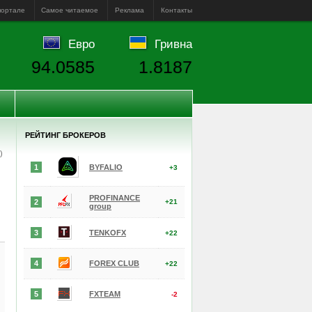
портале
Самое читаемое
Реклама
Контакты
Евро
Гривна
94.0585
1.8187
РЕЙТИНГ БРОКЕРОВ
е)
1
BYFALIO
+3
PROFINANCE
2
+21
group
3
TENKOFX
+22
4
FOREX CLUB
+22
5
FXTEAM
-2