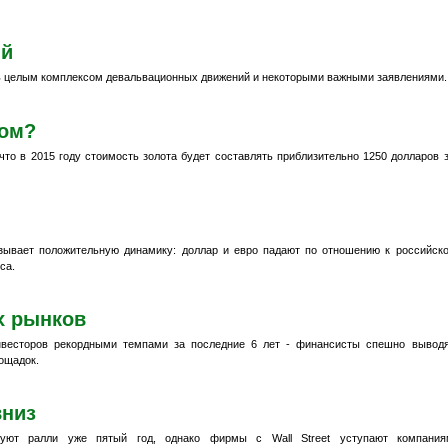
ий
 целым комплексом девальвационных движений и некоторыми важными заявлениями.
том?
то в 2015 году стоимость золота будет составлять приблизительно 1250 долларов 
азывает положительную динамику: доллар и евро падают по отношению к российск
са.
х рынков
нвесторов рекордными темпами за последние 6 лет - финансисты спешно вывод
ощадок.
вниз
уют ралли уже пятый год, однако фирмы с Wall Street уступают компания