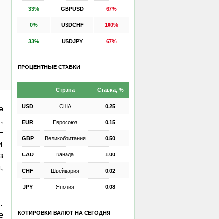
33%
GBPUSD
67%
0%
USDCHF
100%
33%
USDJPY
67%
ПРОЦЕНТНЫЕ СТАВКИ
Страна
Ставка, %
USD
США
0.25
е
,
EUR
Евросоюз
0.15
—
GBP
Великобритания
0.50
и
в
CAD
Канада
1.00
,
CHF
Швейцария
0.02
JPY
Япония
0.08
.
КОТИРОВКИ ВАЛЮТ НА СЕГОДНЯ
е