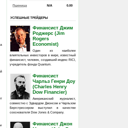
Пшеница
N/A
0.00
УСПЕШНЫЕ ТРЕЙДЕРЫ
Финансист Джим
Роджерс (Jim
Rogers
Economist)
за
Один из наиболее
влиятельных инвесторов в мире, известный
финансист, человек, создавший индекс RICI,
учредитель фонда Quantum.
ой
Финансист
Чарльз Генри Доу
(Charles Henry
Dow Financier)
ят
Американский журналист,
совместно с Эдвардом Джонсом и Чарльзом
Бергстрессером выступил в качестве
сооснователя Dow Jones & Company.
Финансист Джон
м