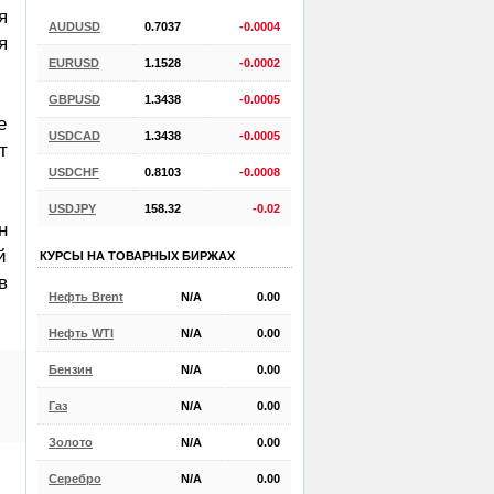
я
AUDUSD
0.7037
-0.0004
я
EURUSD
1.1528
-0.0002
GBPUSD
1.3438
-0.0005
е
USDCAD
1.3438
-0.0005
т
USDCHF
0.8103
-0.0008
USDJPY
158.32
-0.02
н
й
КУРСЫ НА ТОВАРНЫХ БИРЖАХ
в
Нефть Brent
N/A
0.00
Нефть WTI
N/A
0.00
Бензин
N/A
0.00
Газ
N/A
0.00
Золото
N/A
0.00
Серебро
N/A
0.00