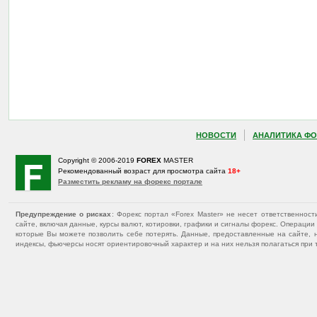
НОВОСТИ
АНАЛИТИКА ФО
Copyright © 2006-2019
FOREX
MASTER
Рекомендованный возраст для просмотра сайта
18+
Разместить рекламу на форекс портале
Предупреждение о рисках
: Форекс портал «Forex Master» не несет ответственнос
сайте, включая данные, курсы валют, котировки, графики и сигналы форекс. Операц
которые Вы можете позволить себе потерять. Данные, предоставленные на сайте, 
индексы, фьючерсы носят ориентировочный характер и на них нельзя полагаться при 