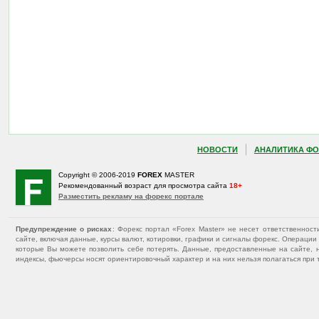
НОВОСТИ
АНАЛИТИКА ФО
Copyright © 2006-2019
FOREX
MASTER
Рекомендованный возраст для просмотра сайта
18+
Разместить рекламу на форекс портале
Предупреждение о рисках
: Форекс портал «Forex Master» не несет ответственнос
сайте, включая данные, курсы валют, котировки, графики и сигналы форекс. Операц
которые Вы можете позволить себе потерять. Данные, предоставленные на сайте, 
индексы, фьючерсы носят ориентировочный характер и на них нельзя полагаться при 