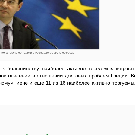
очет внести поправки в соглашение ЕС о помощи
к большинству наиболее активно торгуемых мировы
лной опасений в отношении долговых проблем Греции. В
ному», иене и еще 11 из 16 наиболее активно торгуемы