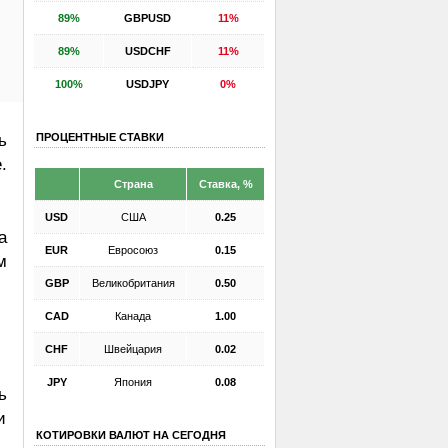
89%
GBPUSD
11%
89%
USDCHF
11%
100%
USDJPY
0%
ПРОЦЕНТНЫЕ СТАВКИ
ь
.
Страна
Ставка, %
USD
США
0.25
а
EUR
Евросоюз
0.15
м
GBP
Великобритания
0.50
CAD
Канада
1.00
CHF
Швейцария
0.02
JPY
Япония
0.08
ь
и
КОТИРОВКИ ВАЛЮТ НА СЕГОДНЯ