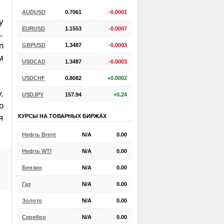
AUDUSD
0.7061
-0.0001
у
EURUSD
1.1553
-0.0007
.
n
GBPUSD
1.3487
-0.0003
м
USDCAD
1.3487
-0.0003
USDCHF
0.8082
+0.0002
.
USDJPY
157.94
+0.24
о
КУРСЫ НА ТОВАРНЫХ БИРЖАХ
я
Нефть Brent
N/A
0.00
Нефть WTI
N/A
0.00
Бензин
N/A
0.00
Газ
N/A
0.00
Золото
N/A
0.00
Серебро
N/A
0.00