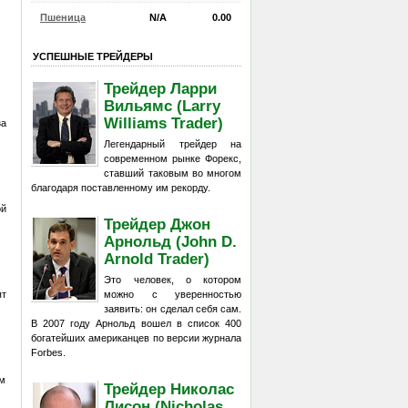
Пшеница
N/A
0.00
УСПЕШНЫЕ ТРЕЙДЕРЫ
Трейдер Ларри
Вильямс (Larry
Williams Trader)
за
Легендарный трейдер на
современном рынке Форекс,
ставший таковым во многом
благодаря поставленному им рекорду.
ой
Трейдер Джон
Арнольд (John D.
Arnold Trader)
Это человек, о котором
можно с уверенностью
ят
заявить: он сделал себя сам.
В 2007 году Арнольд вошел в список 400
богатейших американцев по версии журнала
Forbes.
м
Трейдер Николас
Лисон (Nicholas