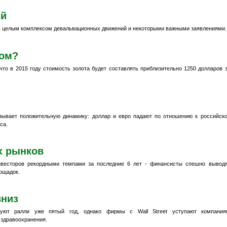
ий
 целым комплексом девальвационных движений и некоторыми важными заявлениями.
том?
то в 2015 году стоимость золота будет составлять приблизительно 1250 долларов 
азывает положительную динамику: доллар и евро падают по отношению к российск
са.
х рынков
нвесторов рекордными темпами за последние 6 лет - финансисты спешно вывод
ощадок.
вниз
уют ралли уже пятый год, однако фирмы с Wall Street уступают компания
 здравоохранения.