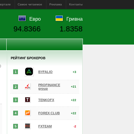
портале
Самое читаемое
Реклама
Контакты
Евро
Гривна
94.8366
1.8358
РЕЙТИНГ БРОКЕРОВ
е)
1
BYFALIO
+3
PROFINANCE
2
+21
group
3
TENKOFX
+22
4
FOREX CLUB
+22
5
FXTEAM
-2