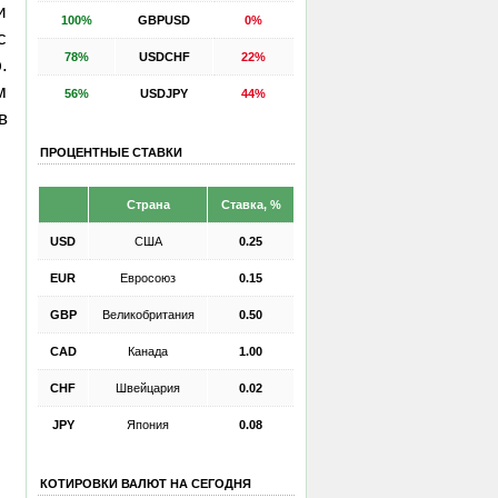
и
100%
GBPUSD
0%
с
78%
USDCHF
22%
.
м
56%
USDJPY
44%
в
ПРОЦЕНТНЫЕ СТАВКИ
Страна
Ставка, %
USD
США
0.25
EUR
Евросоюз
0.15
GBP
Великобритания
0.50
CAD
Канада
1.00
CHF
Швейцария
0.02
JPY
Япония
0.08
КОТИРОВКИ ВАЛЮТ НА СЕГОДНЯ