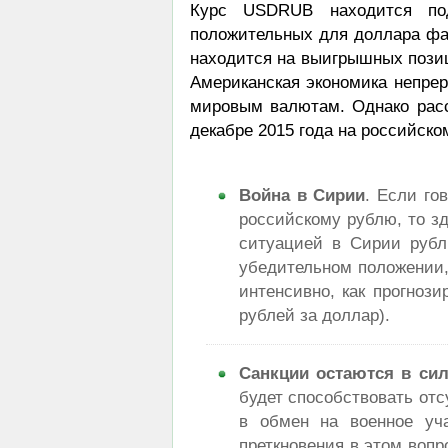
Курс USDRUB находится по
положительных для доллара фак
находится на выигрышных позиц
Американская экономика непрер
мировым валютам. Однако рас
декабре 2015 года на российско
Война в Сирии
. Если го
российскому рублю, то з
ситуацией в Сирии рубл
убедительном положении, 
интенсивно, как прогнози
рублей за доллар).
Санкции остаются в си
будет способствовать от
в обмен на военное уч
преткновения в этом вопр