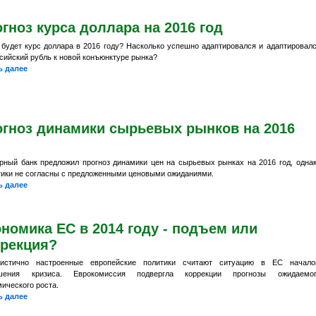
гноз курса доллара на 2016 год
 будет курс доллара в 2016 году? Насколько успешно адаптировался и адаптировал
сийский рубль к новой конъюнктуре рынка?
ь далее
огноз динамики сырьевых рынков на 2016
рный банк предложил прогноз динамики цен на сырьевых рынках на 2016 год, одна
тики не согласны с предложенными ценовыми ожиданиями.
ь далее
номика ЕС в 2014 году - подъем или
ррекция?
истично настроенные европейские политики считают ситуацию в ЕС начало
ршения кризиса. Еврокомиссия подвергла коррекции прогнозы ожидаемог
ического роста.
ь далее