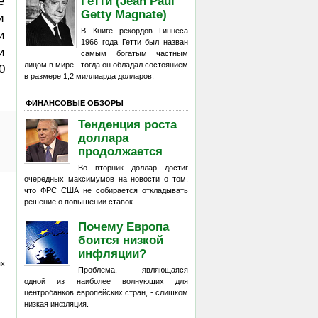
е
Гетти (Jean Paul
Getty Magnate)
и
В Книге рекордов Гиннеса
и
1966 года Гетти был назван
и
самым богатым частным
лицом в мире - тогда он обладал состоянием
0
в размере 1,2 миллиарда долларов.
ФИНАНСОВЫЕ ОБЗОРЫ
Тенденция роста
доллара
продолжается
Во вторник доллар достиг
очередных максимумов на новости о том,
что ФРС США не собирается откладывать
решение о повышении ставок.
Почему Европа
боится низкой
инфляции?
ых
Проблема, являющаяся
одной из наиболее волнующих для
центробанков европейских стран, - слишком
низкая инфляция.