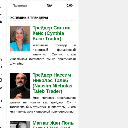
Пшеница
N/A
0.00
.
и
УСПЕШНЫЕ ТРЕЙДЕРЫ
к
Трейдер Синтия
Кейс (Cynthia
Kase Trader)
Успешный трейдер и
известный финансовый
аналитик, Синтия стала
о
участником биржевого рынка практически
случайно.
б
,
Трейдер Нассим
0
Николас Талеб
(Nassim Nicholas
ь
Taleb Trader)
.
Этот человек прославился
о
далеко не только как трейдер. Он -
и
талантливый математик и писатель, и его
книги пользуются огромной популярностью.
Магнат Жан Поль