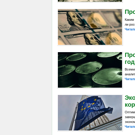
Про
Каким
ли рос
Читат
Пр
год
Всеми
анали
Читат
Эко
ко
Оптим
заве
эконом
Читат