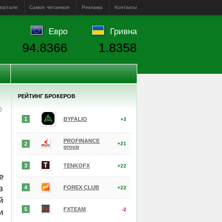
портале
Самое читаемое
Реклама
Контакты
Евро
Гривна
94.8366
1.8358
РЕЙТИНГ БРОКЕРОВ
е)
1
BYFALIO
+3
PROFINANCE
2
+21
group
3
TENKOFX
+22
е
в
4
FOREX CLUB
+22
й
5
FXTEAM
-2
и