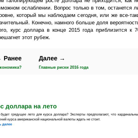
ом галопирующем росте доллара не приходится, как н
зможном ослаблении. Вопрос только в том, останется л
ровне, который мы наблюдаем сегодня, или же все-так
начительный. Конечно, намного больше доля вероятност
его, курс доллара в конце 2015 года приблизится к 7
ешагнет этот рубеж.
 Ранее
Далее →
экономика?
Главные риски 2016 года
с доллара на лето
 будет грядущее лето для курса доллара? Эксперты предполагают, что кардинальн
ений курса американской национальной валюты ждать не стоит.
ь далее