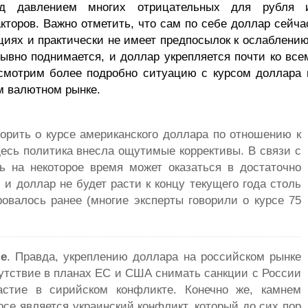
д давлением многих отрицательных для рубля 
торов. Важно отметить, что сам по себе доллар сейча
иях и практически не имеет предпосылок к ослаблению
ывно поднимается, и доллар укрепляется почти ко все
смотрим более подробно ситуацию с курсом доллара 
м валютном рынке.
ворить о курсе американского доллара по отношению к
десь политика внесла ощутимые коррективы. В связи с
ь на некоторое время может оказаться в достаточно
и доллар не будет расти к концу текущего года столь
ровалось ранее (многие эксперты говорили о курсе 75
ле
. Правда, укреплению доллара на российском рынке
сутствие в планах ЕС и США снимать санкции с России
астие в сирийском конфликте. Конечно же, камнем
осе является украинский конфликт, который до сих пор