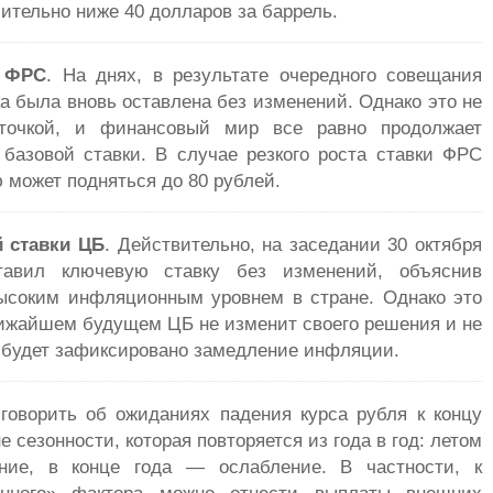
чительно ниже 40 долларов за баррель.
 ФРС
. На днях, в результате очередного совещания
а была вновь оставлена без изменений. Однако это не
 точкой, и финансовый мир все равно продолжает
базовой ставки. В случае резкого роста ставки ФРС
ю может подняться до 80 рублей.
 ставки ЦБ
. Действительно, на заседании 30 октября
тавил ключевую ставку без изменений, объяснив
соким инфляционным уровнем в стране. Однако это
ближайшем будущем ЦБ не изменит своего решения и не
и будет зафиксировано замедление инфляции.
говорить об ожиданиях падения курса рубля к концу
е сезонности, которая повторяется из года в год: летом
ение, в конце года — ослабление. В частности, к
онного» фактора можно отнести выплаты внешних