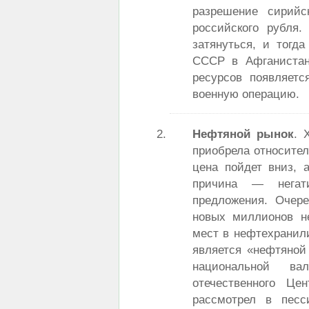
разрешение сирийс
российского рубля
затянуться, и тогд
СССР в Афганистан
ресурсов появляетс
военную операцию.
Нефтяной рынок
. 
приобрела относител
цена пойдет вниз, 
причина — негат
предложения. Очер
новых миллионов н
мест в нефтехранили
является «нефтяной
национальной ва
отечественного Це
рассмотрел в песс