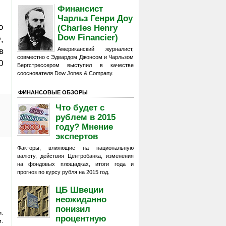
Финансист
Чарльз Генри Доу
о
(Charles Henry
Dow Financier)
,
Американский журналист,
в
совместно с Эдвардом Джонсом и Чарльзом
0
Бергстрессером выступил в качестве
сооснователя Dow Jones & Company.
ФИНАНСОВЫЕ ОБЗОРЫ
Что будет с
рублем в 2015
году? Мнение
экспертов
Факторы, влияющие на национальную
валюту, действия Центробанка, изменения
на фондовых площадках, итоги года и
прогноз по курсу рубля на 2015 год.
ЦБ Швеции
неожиданно
понизил
и.
процентную
м.