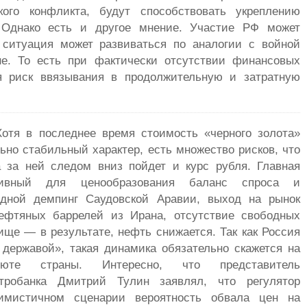
кого конфликта, будут способствовать укреплению
. Однако есть и другое мнение. Участие РФ может
а ситуация может развиваться по аналогии с войной
е. То есть при фактически отсутствии финансовых
я риск ввязывания в продолжительную и затратную
Хотя в последнее время стоимость «черного золота»
ьно стабильный характер, есть множество рисков, что
а за ней следом вниз пойдет и курс рубля. Главная
ивный для ценообразования баланс спроса и
едной демпинг Саудовской Аравии, выход на рынок
ефтяных баррелей из Ирана, отсутствие свободных
ще — в результате, нефть снижается. Так как Россия
 державой», такая динамика обязательно скажется на
люте страны. Интересно, что представитель
нтробанка Дмитрий Тулин заявлял, что регулятор
имистичном сценарии вероятность обвала цен на