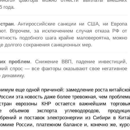
5 года.
стран
. Антироссийские санкции ни США, ни Европа
ют. Впрочем, за исключением случая отказа РФ от
оятность подобного шага крайне маловероятна, можно
е долгого сохранения санкционных мер.
них проблем
. Снижение ВВП, падение инвестиций,
ский спрос — все факторы оказывают свое негативное
 динамику.
нимум еще одной причиной: замедление роста китайско
России эта новость даже более тревожная, чем проблем
стран еврозоны КНР остается важнейшим торговы
е объемов экспорта углеводородов, продукци
обрений и поставок электроэнергии из Сибири в Кита
номике России, платежном балансе и, конечно же, курс