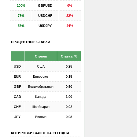
100%
GBPUSD
0%
78%
USDCHF
22%
56%
USDJPY
44%
ПРОЦЕНТНЫЕ СТАВКИ
Страна
Ставка, %
USD
США
0.25
EUR
Евросоюз
0.15
GBP
Великобритания
0.50
CAD
Канада
1.00
CHF
Швейцария
0.02
JPY
Япония
0.08
КОТИРОВКИ ВАЛЮТ НА СЕГОДНЯ