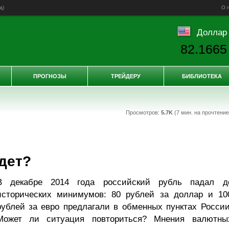
д
)
О 
Доллар
82.1665
ПРОГНОЗЫ
ТРЕЙДЕРУ
БИБЛИОТЕКА
Просмотров:
5.7K
(7 мин. на прочтени
дет?
В декабре 2014 года российский рубль падал д
исторических минимумов: 80 рублей за доллар и 10
рублей за евро предлагали в обменных пунктах России
Может ли ситуация повториться? Мнения валютны