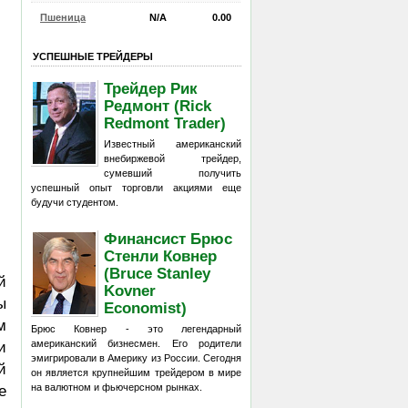
Пшеница
N/A
0.00
УСПЕШНЫЕ ТРЕЙДЕРЫ
Трейдер Рик
Редмонт (Rick
Redmont Trader)
Известный американский
внебиржевой трейдер,
сумевший получить
успешный опыт торговли акциями еще
будучи студентом.
Финансист Брюс
Стенли Ковнер
(Bruce Stanley
й
Kovner
ы
Economist)
м
Брюс Ковнер - это легендарный
американский бизнесмен. Его родители
и
эмигрировали в Америку из России. Сегодня
й
он является крупнейшим трейдером в мире
на валютном и фьючерсном рынках.
е