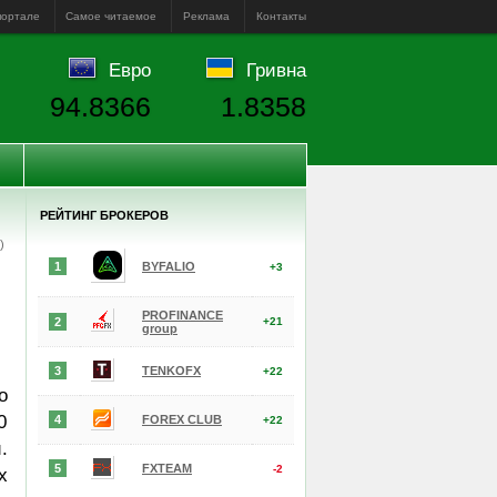
портале
Самое читаемое
Реклама
Контакты
Евро
Гривна
94.8366
1.8358
РЕЙТИНГ БРОКЕРОВ
е)
1
BYFALIO
+3
PROFINANCE
2
+21
group
3
TENKOFX
+22
о
0
4
FOREX CLUB
+22
.
5
FXTEAM
-2
х