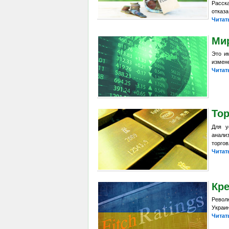
Расск
отказа
Читат
Ми
Это и
измене
Читат
Тор
Для у
анали
торгов
Читат
Кр
Револ
Украин
Читат