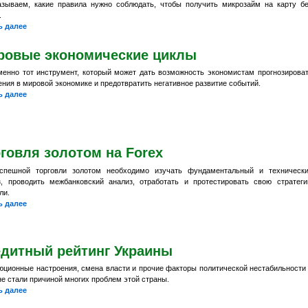
азываем, какие правила нужно соблюдать, чтобы получить микрозайм на карту б
.
ь далее
ровые экономические циклы
менно тот инструмент, который может дать возможность экономистам прогнозирова
ния в мировой экономике и предотвратить негативное развитие событий.
ь далее
говля золотом на Forex
спешной торговли золотом необходимо изучать фундаментальный и техническ
з, проводить межбанковский анализ, отработать и протестировать свою стратег
ли.
ь далее
едитный рейтинг Украины
юционные настроения, смена власти и прочие факторы политической нестабильности
е стали причиной многих проблем этой страны.
ь далее