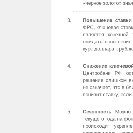
«черное золото» зна
Повышение ставки
ФРС, ключевая ставк
является конечной
ожидать повышения 
курс доллара к рубл
Снижение ключевой
Центробанк РФ ос
решение слишком вы
не означает, что в 
понизит ставку, есл
Сезонность
. Можно 
текущего года на фон
происходит укрепл
первопричине «сез