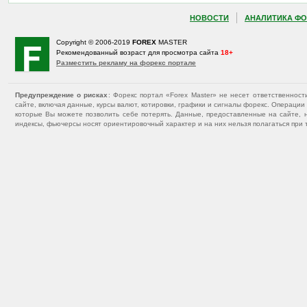
НОВОСТИ
АНАЛИТИКА ФО
Copyright © 2006-2019
FOREX
MASTER
Рекомендованный возраст для просмотра сайта
18+
Разместить рекламу на форекс портале
Предупреждение о рисках
: Форекс портал «Forex Master» не несет ответственнос
сайте, включая данные, курсы валют, котировки, графики и сигналы форекс. Операц
которые Вы можете позволить себе потерять. Данные, предоставленные на сайте, 
индексы, фьючерсы носят ориентировочный характер и на них нельзя полагаться при 