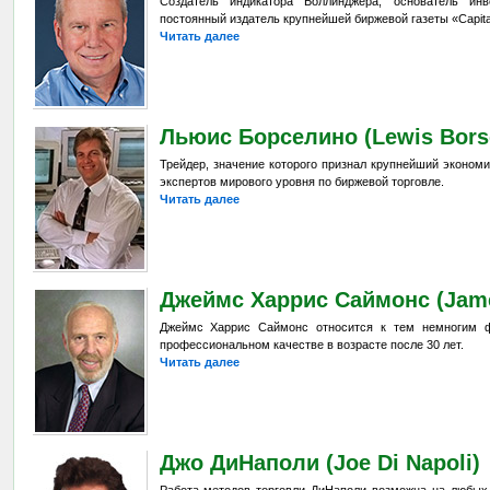
Создатель индикатора Боллинджера, основатель инве
постоянный издатель крупнейшей биржевой газеты «Capital
Читать далее
Льюис Борселино (Lewis Borse
Трейдер, значение которого признал крупнейший эконом
экспертов мирового уровня по биржевой торговле.
Читать далее
Джеймс Харрис Саймонс (Jame
Джеймс Харрис Саймонс относится к тем немногим ф
профессиональном качестве в возрасте после 30 лет.
Читать далее
Джо ДиНаполи (Joe Di Napoli)