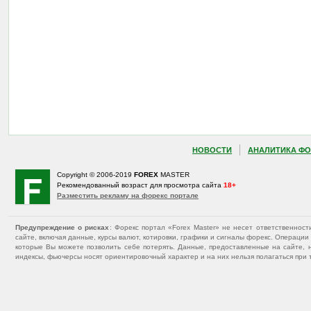
НОВОСТИ
АНАЛИТИКА ФО
Copyright © 2006-2019
FOREX
MASTER
Рекомендованный возраст для просмотра сайта
18+
Разместить рекламу на форекс портале
Предупреждение о рисках
: Форекс портал «Forex Master» не несет ответственнос
сайте, включая данные, курсы валют, котировки, графики и сигналы форекс. Операц
которые Вы можете позволить себе потерять. Данные, предоставленные на сайте, 
индексы, фьючерсы носят ориентировочный характер и на них нельзя полагаться при 