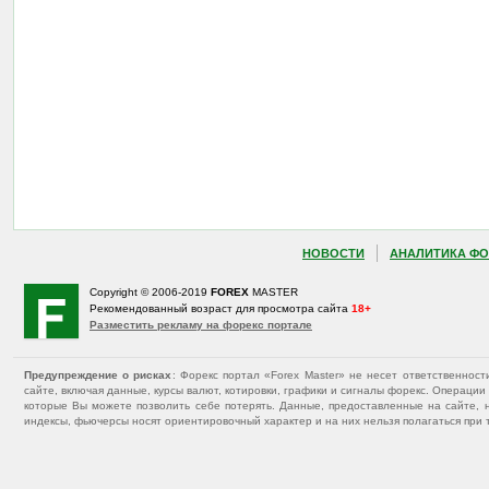
НОВОСТИ
АНАЛИТИКА ФО
Copyright © 2006-2019
FOREX
MASTER
Рекомендованный возраст для просмотра сайта
18+
Разместить рекламу на форекс портале
Предупреждение о рисках
: Форекс портал «Forex Master» не несет ответственнос
сайте, включая данные, курсы валют, котировки, графики и сигналы форекс. Операц
которые Вы можете позволить себе потерять. Данные, предоставленные на сайте, 
индексы, фьючерсы носят ориентировочный характер и на них нельзя полагаться при 