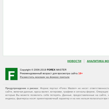
НОВОСТИ
АНАЛИТИКА ФО
Copyright © 2006-2019
FOREX
MASTER
Рекомендованный возраст для просмотра сайта
18+
Разместить рекламу на форекс портале
Предупреждение о рисках
: Форекс портал «Forex Master» не несет ответственнос
сайте, включая данные, курсы валют, котировки, графики и сигналы форекс. Операц
которые Вы можете позволить себе потерять. Данные, предоставленные на сайте, 
индексы, фьючерсы носят ориентировочный характер и на них нельзя полагаться при 