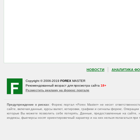
НОВОСТИ
АНАЛИТИКА ФО
Copyright © 2006-2019
FOREX
MASTER
Рекомендованный возраст для просмотра сайта
18+
Разместить рекламу на форекс портале
Предупреждение о рисках
: Форекс портал «Forex Master» не несет ответственнос
сайте, включая данные, курсы валют, котировки, графики и сигналы форекс. Операц
которые Вы можете позволить себе потерять. Данные, предоставленные на сайте, 
индексы, фьючерсы носят ориентировочный характер и на них нельзя полагаться при 