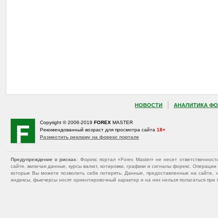
НОВОСТИ
АНАЛИТИКА ФО
Copyright © 2006-2019
FOREX
MASTER
Рекомендованный возраст для просмотра сайта
18+
Разместить рекламу на форекс портале
Предупреждение о рисках
: Форекс портал «Forex Master» не несет ответственнос
сайте, включая данные, курсы валют, котировки, графики и сигналы форекс. Операц
которые Вы можете позволить себе потерять. Данные, предоставленные на сайте, 
индексы, фьючерсы носят ориентировочный характер и на них нельзя полагаться при 