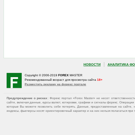
НОВОСТИ
АНАЛИТИКА ФО
Copyright © 2006-2019
FOREX
MASTER
Рекомендованный возраст для просмотра сайта
18+
Разместить рекламу на форекс портале
Предупреждение о рисках
: Форекс портал «Forex Master» не несет ответственнос
сайте, включая данные, курсы валют, котировки, графики и сигналы форекс. Операц
которые Вы можете позволить себе потерять. Данные, предоставленные на сайте, 
индексы, фьючерсы носят ориентировочный характер и на них нельзя полагаться при 