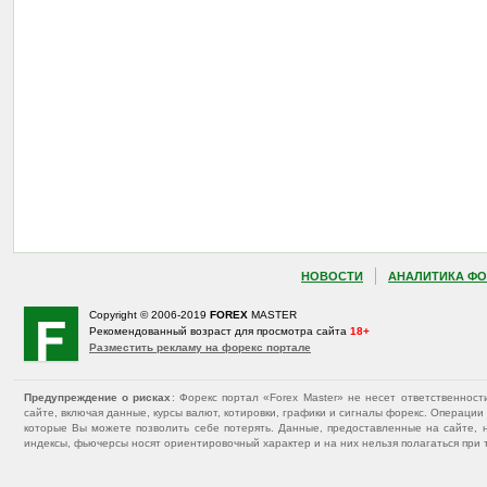
НОВОСТИ
АНАЛИТИКА ФО
Copyright © 2006-2019
FOREX
MASTER
Рекомендованный возраст для просмотра сайта
18+
Разместить рекламу на форекс портале
Предупреждение о рисках
: Форекс портал «Forex Master» не несет ответственнос
сайте, включая данные, курсы валют, котировки, графики и сигналы форекс. Операц
которые Вы можете позволить себе потерять. Данные, предоставленные на сайте, 
индексы, фьючерсы носят ориентировочный характер и на них нельзя полагаться при 