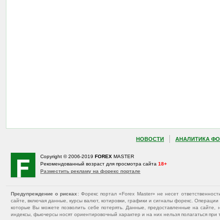
НОВОСТИ
АНАЛИТИКА ФО
Copyright © 2006-2019
FOREX
MASTER
Рекомендованный возраст для просмотра сайта
18+
Разместить рекламу на форекс портале
Предупреждение о рисках
: Форекс портал «Forex Master» не несет ответственнос
сайте, включая данные, курсы валют, котировки, графики и сигналы форекс. Операц
которые Вы можете позволить себе потерять. Данные, предоставленные на сайте, 
индексы, фьючерсы носят ориентировочный характер и на них нельзя полагаться при 