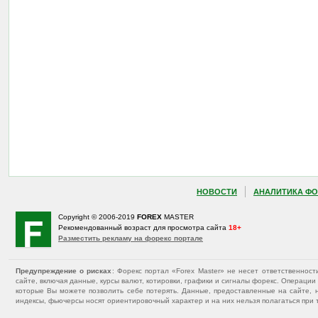
НОВОСТИ
АНАЛИТИКА ФО
Copyright © 2006-2019
FOREX
MASTER
Рекомендованный возраст для просмотра сайта
18+
Разместить рекламу на форекс портале
Предупреждение о рисках
: Форекс портал «Forex Master» не несет ответственнос
сайте, включая данные, курсы валют, котировки, графики и сигналы форекс. Операц
которые Вы можете позволить себе потерять. Данные, предоставленные на сайте, 
индексы, фьючерсы носят ориентировочный характер и на них нельзя полагаться при 