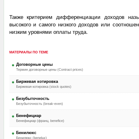
Также критерием дифференциации доходов назы
высокого и самого низкого доходов или соотнош
низким уровнями оплаты труда.
МАТЕРИАЛЫ ПО ТЕМЕ
Договорные цены
Термин договорные цены (Contract prices)
Биржевая котировка
Биржевая котировка (stock quotes)
Безубыточность
Безубыточность (break-even)
Бенефициар
Бенефициар (франц. benefice)
Бенилюкс
Бенилюкс (benelux)