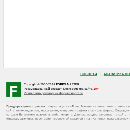
НОВОСТИ
АНАЛИТИКА ФО
Copyright © 2006-2019
FOREX
MASTER
Рекомендованный возраст для просмотра сайта
18+
Разместить рекламу на форекс портале
Предупреждение о рисках
: Форекс портал «Forex Master» не несет ответственнос
сайте, включая данные, курсы валют, котировки, графики и сигналы форекс. Операц
которые Вы можете позволить себе потерять. Данные, предоставленные на сайте, 
индексы, фьючерсы носят ориентировочный характер и на них нельзя полагаться при 