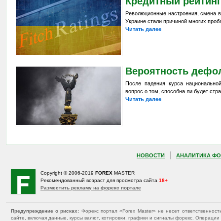
Кредитный рейтин
Революционные настроения, смена в
Украине стали причиной многих проб
Читать далее
Вероятность дефол
После падения курса национально
вопрос о том, способна ли будет стр
Читать далее
НОВОСТИ
АНАЛИТИКА ФО
Copyright © 2006-2019
FOREX
MASTER
Рекомендованный возраст для просмотра сайта
18+
Разместить рекламу на форекс портале
Предупреждение о рисках
: Форекс портал «Forex Master» не несет ответственнос
сайте, включая данные, курсы валют, котировки, графики и сигналы форекс. Операц