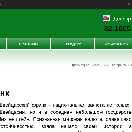
)
О 
Доллар
82.1665
ПРОГНОЗЫ
ТРЕЙДЕРУ
БИБЛИОТЕКА
Просмотров:
12.9K
(5 мин. на прочтени
нк
Швейцарский франк – национальная валюта не только 
Швейцарии, но и в соседнем небольшом государств
Лихтенштейн. Признанная мировая валюта, славящаяс
устойчивостью, взяла начало своей истории з