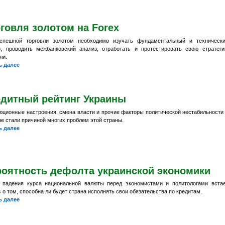
говля золотом на Forex
спешной торговли золотом необходимо изучать фундаментальный и техническ
з, проводить межбанковский анализ, отработать и протестировать свою стратег
ли.
ь далее
едитный рейтинг Украины
юционные настроения, смена власти и прочие факторы политической нестабильности
е стали причиной многих проблем этой страны.
ь далее
роятность дефолта украинской экономики
 падения курса национальной валюты перед экономистами и политологами вста
 о том, способна ли будет страна исполнять свои обязательства по кредитам.
ь далее