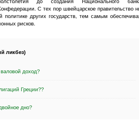
полстолетия до создания Национального банк
Конфедерации. С тех пор швейцарское правительство н
й политике других государств, тем самым обеспечива
онных рисков.
й ликбез)
 валовой доход?
блигаций Греции??
двойное дно?