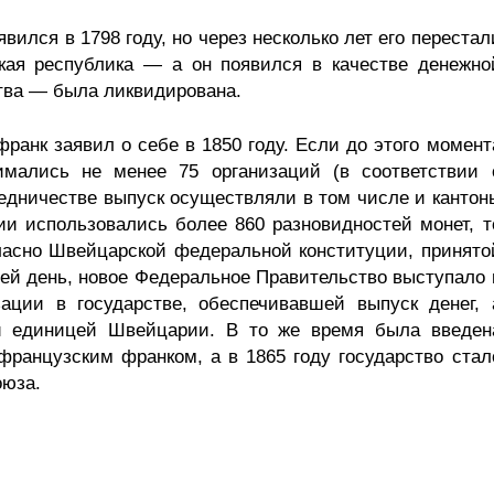
ился в 1798 году, но через несколько лет его перестал
ская республика — а он появился в качестве денежно
тва — была ликвидирована.
анк заявил о себе в 1850 году. Если до этого момент
имались не менее 75 организаций (в соответствии 
едничестве выпуск осуществляли в том числе и кантон
ии использовались более 860 разновидностей монет, т
ласно Швейцарской федеральной конституции, принято
сей день, новое Федеральное Правительство выступало 
зации в государстве, обеспечивавшей выпуск денег, 
й единицей Швейцарии. В то же время была введен
французским франком, а в 1865 году государство стал
оюза.