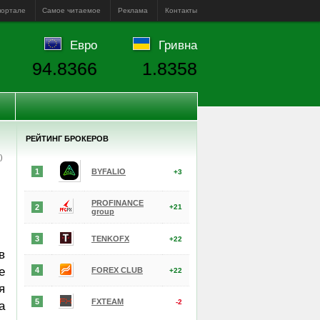
портале
Самое читаемое
Реклама
Контакты
Евро
Гривна
94.8366
1.8358
РЕЙТИНГ БРОКЕРОВ
е)
1
BYFALIO
+3
PROFINANCE
2
+21
group
3
TENKOFX
+22
в
е
4
FOREX CLUB
+22
я
5
FXTEAM
-2
а