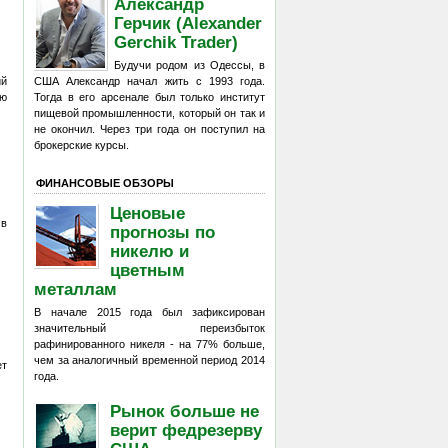
Александр
Герчик (Alexander
Gerchik Trader)
Будучи родом из Одессы, в
ий
США Александр начал жить с 1993 года.
ию
Тогда в его арсенале был только институт
пищевой промышленности, который он так и
не окончил. Через три года он поступил на
брокерские курсы.
ФИНАНСОВЫЕ ОБЗОРЫ
Ценовые
 в
прогнозы по
никелю и
цветным
металлам
В начале 2015 года был зафиксирован
значительный переизбыток
рафинированного никеля - на 77% больше,
чем за аналогичный временной период 2014
ет
года.
Рынок больше не
верит федрезерву