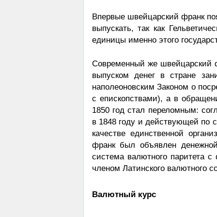
Впервые швейцарский франк появ
выпускать, так как Гельветиче
единицы именно этого государс
Современный же швейцарский фр
выпуском денег в стране зан
наполеоновским Законом о поср
с епископствами), а в обращен
1850 год стал переломным: сог
в 1848 году и действующей по 
качестве единственной органи
франк был объявлен денежно
система валютного паритета с 
членом Латинского валютного с
Валютный курс