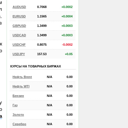
м
AUDUSD
0.7068
+0.0002
л
,
EURUSD
1.1565
+0.0004
в
GBPUSD
1.3499
+0.0003
USDCAD
1.3499
+0.0003
к
USDCHF
0.8075
-0.0002
о
USDJPY
157.53
+0.05
КУРСЫ НА ТОВАРНЫХ БИРЖАХ
Нефть Brent
N/A
0.00
Нефть WTI
N/A
0.00
Бензин
N/A
0.00
у
Газ
N/A
0.00
о
Золото
N/A
0.00
а
Серебро
N/A
0.00