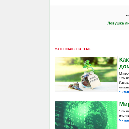
←
Ловушка л
МАТЕРИАЛЫ ПО ТЕМЕ
Как
до
Микро
Это п
Расск
отказа
Читат
Ми
Это и
измене
Читат