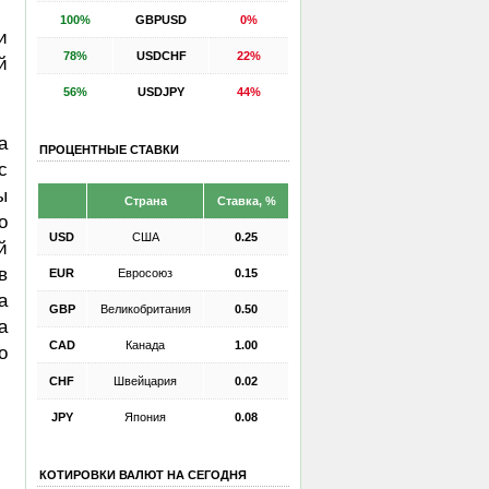
100%
GBPUSD
0%
и
78%
USDCHF
22%
й
56%
USDJPY
44%
а
ПРОЦЕНТНЫЕ СТАВКИ
с
ы
Страна
Ставка, %
о
USD
США
0.25
й
в
EUR
Евросоюз
0.15
а
GBP
Великобритания
0.50
а
CAD
Канада
1.00
о
CHF
Швейцария
0.02
JPY
Япония
0.08
КОТИРОВКИ ВАЛЮТ НА СЕГОДНЯ