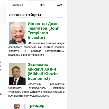
Пшеница
N/A
0.00
УСПЕШНЫЕ ТРЕЙДЕРЫ
Инвестор Джон
Темплтон (John
Templeton
Investor)
«Величайший скупщик акций
двадцатого столетия», как считает издание
«Money». Он обладал нестандартным
подходом к инвестированию.
и.
Экономист
м.
Михаил Хазин
ез
(Mikhail Khazin
Economist)
Известный российский
экономист, руководитель компании
«Неокон», ведет активную журналистскую и
ть
публицистическую деятельность.
Трейдер