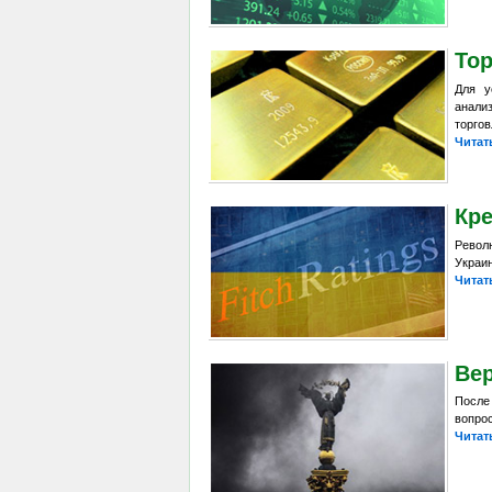
Тор
Для у
анали
торгов
Читат
Кр
Револ
Украин
Читат
Ве
После
вопрос
Читат