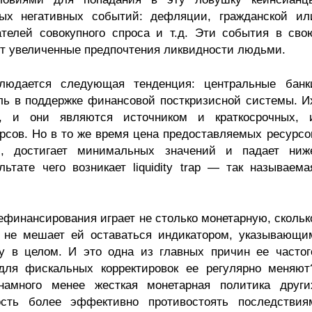
ых негативных событий: дефляции, гражданской ил
телей совокупного спроса и т.д. Эти события в сво
т увеличенные предпочтения ликвидности людьми.
людается следующая тенденция: центральные банк
ль в поддержке финансовой посткризисной системы. И
и, и они являются источником и краткосрочных, 
сов. Но в то же время цена предоставляемых ресурсо
й, достигает минимальных значений и падает ниж
ьтате чего возникает liquidity trap — так называема
рефинансирования играет не столько монетарную, скольк
о не мешает ей оставаться индикатором, указывающи
у в целом. И это одна из главных причин ее частог
для фискальных корректировок ее регулярно меняют
намного менее жесткая монетарная политика други
ость более эффективно противостоять последствия