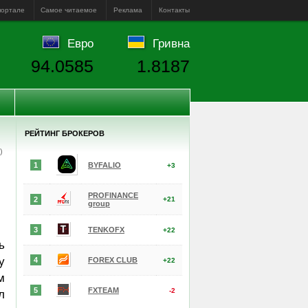
портале
Самое читаемое
Реклама
Контакты
Евро
Гривна
94.0585
1.8187
РЕЙТИНГ БРОКЕРОВ
е)
1
BYFALIO
+3
PROFINANCE
2
+21
group
3
TENKOFX
+22
ь
у
4
FOREX CLUB
+22
м
5
FXTEAM
-2
л