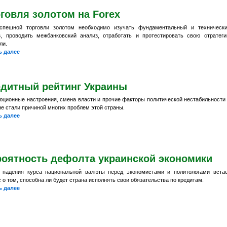
говля золотом на Forex
спешной торговли золотом необходимо изучать фундаментальный и техническ
з, проводить межбанковский анализ, отработать и протестировать свою стратег
ли.
ь далее
едитный рейтинг Украины
юционные настроения, смена власти и прочие факторы политической нестабильности
е стали причиной многих проблем этой страны.
ь далее
роятность дефолта украинской экономики
 падения курса национальной валюты перед экономистами и политологами вста
 о том, способна ли будет страна исполнять свои обязательства по кредитам.
ь далее