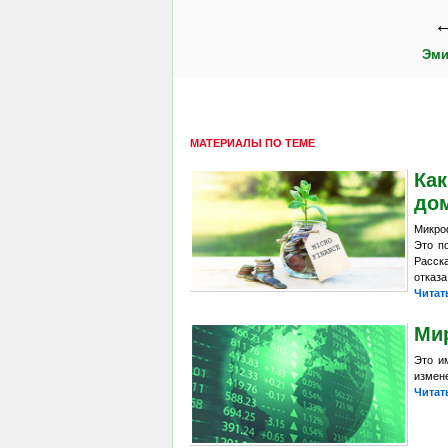
←
Эми
МАТЕРИАЛЫ ПО ТЕМЕ
Как
до
Микро
Это п
Расск
отказа
Читат
Ми
Это и
измене
Читат