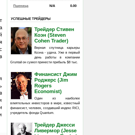
Пшеница
N/A
0.00
УСПЕШНЫЕ ТРЕЙДЕРЫ
т
а
Трейдер Стивен
й
Коэн (Steven
Cohen Trader)
я
Верная спутница карьеры
с
Коэна - удача. Уже в первый
в
день работы в компании
Gruntail он сумел принести прибыль $8 тыс.
Финансист Джим
я
Роджерс (Jim
Rogers
ь
Economist)
в
Один из наиболее
и
влиятельных инвесторов в мире, известный
и
финансист, человек, создавший индекс RICI,
учредитель фонда Quantum.
и
Трейдер Джесси
Ливермор (Jesse