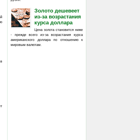
Золото дешевеет
из-за возрастания
ий
курса доллара
ию
Цена золота становится ниже
- прежде всего из-за возрастания курса
американского доллара по отношению к
мировым валютам.
 в
ет