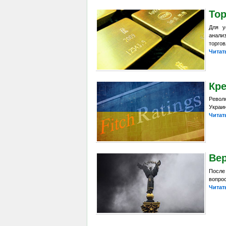
Тор
Для у
анали
торгов
Читат
Кр
Револ
Украин
Читат
Ве
После
вопрос
Читат