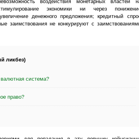
невозможность воздействия монетарных властей н
стимулирование экономики ни через понижени
 увеличение денежного предложения; кредитный спро
нные заимствования не конкурируют с заимствованиям
й ликбез)
а валютная система?
ое право?
ловиями для попадания в эту ловушку кейнсианц