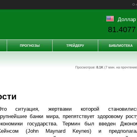
О 
Доллар
81.4077
ПРОГНОЗЫ
ТРЕЙДЕРУ
БИБЛИОТЕКА
Просмотров:
8.1K
(7 мин. на прочтени
ости
Это ситуация, жертвами которой становилис
крупнейшие банки мира, препятствует здоровому рост
экономики государства. Термин был введен Джоно
Кейнсом (John Maynard Keynes) и предполага