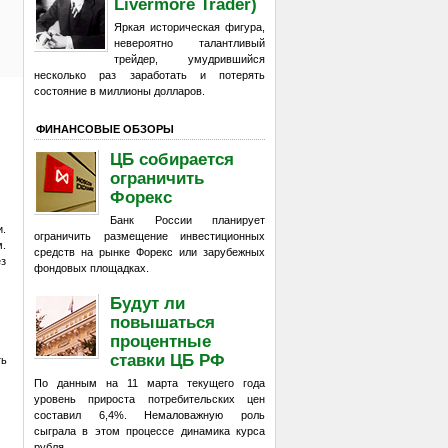
Livermore Trader)
Яркая историческая фигура,
невероятно талантливый
трейдер, умудрившийся
несколько раз заработать и потерять
состояние в миллионы долларов.
ФИНАНСОВЫЕ ОБЗОРЫ
ЦБ собирается
ограничить
Форекс
Банк России планирует
и.
ограничить размещение инвестиционных
м.
средств на рынке Форекс или зарубежных
ез
фондовых площадках.
Будут ли
повышаться
процентные
ставки ЦБ РФ
ть
По данным на 11 марта текущего года
уровень прироста потребительских цен
составил 6,4%. Немаловажную роль
сыграла в этом процессе динамика курса
рубля.