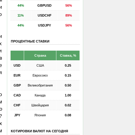
44%
GBPUSD
56%
и
ю
11%
USDCHF
89%
44%
USDJPY
56%
и
ПРОЦЕНТНЫЕ СТАВКИ
х
и
Страна
Ставка, %
в
е
USD
США
0.25
я
EUR
Евросоюз
0.15
GBP
Великобритания
0.50
о
CAD
Канада
1.00
м
CHF
Швейцария
0.02
о
JPY
Япония
0.08
?
х
м
КОТИРОВКИ ВАЛЮТ НА СЕГОДНЯ