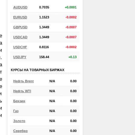
AUDUSD
0.7035
+0.0001
EURUSD
1.1523
-0.0002
GBPUSD
1.3449
-0.0007
е
USDCAD
1.3449
-0.0007
а
USDCHF
0.8116
-0.0002
и
.
USDJPY
158.44
+0.13
а
КУРСЫ НА ТОВАРНЫХ БИРЖАХ
т
е
Нефть Brent
N/A
0.00
е
Нефть WTI
N/A
0.00
и
ь
Бензин
N/A
0.00
и
Газ
N/A
0.00
и
Золото
N/A
0.00
Серебро
N/A
0.00