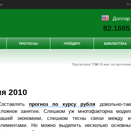
д
)
О 
Доллар
82.1665
ПРОГНОЗЫ
ТРЕЙДЕРУ
БИБЛИОТЕКА
Просмотров:
7.5K
(6 мин. на прочтени
я 2010
Составлять
прогноз по курсу рубля
довольно-так
сложное занятие. Слишком уж многофакторна модел
нашей экономики, слишком тесны связи между е
элементами. Но можно выделить несколько основны