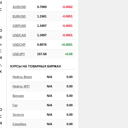
и
AUDUSD
0.7069
-0.0002
с
EURUSD
1.1561
-0.0001
GBPUSD
1.3497
-0.0001
о
USDCAD
1.3497
-0.0001
е
ь
USDCHF
0.8076
+0.0001
с
USDJPY
157.58
+0.05
я
,
КУРСЫ НА ТОВАРНЫХ БИРЖАХ
х
Нефть Brent
N/A
0.00
Нефть WTI
N/A
0.00
Бензин
N/A
0.00
Газ
N/A
0.00
о
Золото
N/A
0.00
с
я
Серебро
N/A
0.00