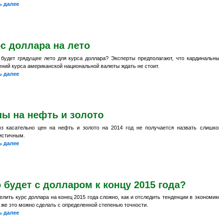
ь далее
с доллара на лето
 будет грядущее лето для курса доллара? Эксперты предполагают, что кардинальн
ений курса американской национальной валюты ждать не стоит.
ь далее
ы на нефть и золото
оз касательно цен на нефть и золото на 2014 год не получается назвать слишк
истичным.
ь далее
 будет с долларом к концу 2015 года?
лить курс доллара на конец 2015 года сложно, как и отследить тенденции в экономик
 же это можно сделать с определенной степенью точности.
ь далее