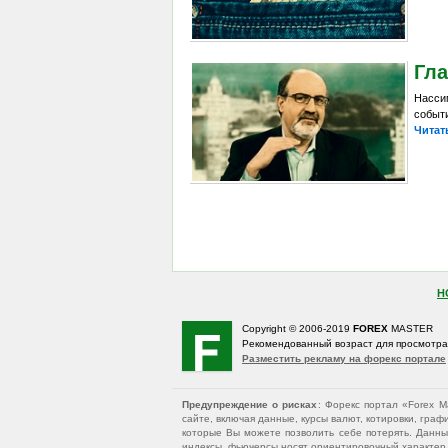
Гла
Насси
событ
Читат
Н
Copyright © 2006-2019
FOREX
MASTER
Рекомендованный возраст для просмотр
Разместить рекламу на форекс портале
Предупреждение о рисках
: Форекс портал «Forex 
сайте, включая данные, курсы валют, котировки, гр
которые Вы можете позволить себе потерять. Данны
индексы, фьючерсы носят ориентировочный характер и