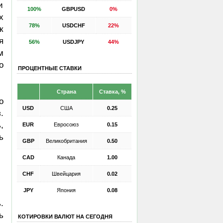
и
100%
GBPUSD
0%
х
78%
USDCHF
22%
к
я
56%
USDJPY
44%
м
о
ПРОЦЕНТНЫЕ СТАВКИ
Страна
Ставка, %
о
USD
США
0.25
.
,
EUR
Евросоюз
0.15
ь
GBP
Великобритания
0.50
CAD
Канада
1.00
CHF
Швейцария
0.02
JPY
Япония
0.08
.
ь
КОТИРОВКИ ВАЛЮТ НА СЕГОДНЯ