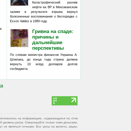
Катастрофический разлив
нефти на BP в Мексиканском
заливе в результате взрыва вернул
болезненные воспоминания о беспорядке с
Exxon Valdez в 1989 году.
ие
Гривна на спаде:
причины и
дальнейшие
перспективы
По словам министра финансов Украины А.
Шлапака, до конца года страна должна
вернуть 10 млрд долларов долгов
госбюджета.
КА
вы положились на информацию, содержащуюся на этом
 уровень риска. Спекулируйте только теми деньгами,
т не являться точными. Все цены на валюты, акции,