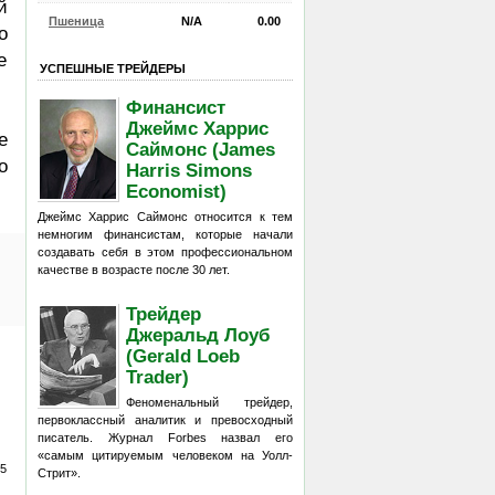
й
Пшеница
N/A
0.00
о
е
УСПЕШНЫЕ ТРЕЙДЕРЫ
Финансист
Джеймс Харрис
е
Саймонс (James
о
Harris Simons
Economist)
Джеймс Харрис Саймонс относится к тем
немногим финансистам, которые начали
создавать себя в этом профессиональном
качестве в возрасте после 30 лет.
Трейдер
Джеральд Лоуб
(Gerald Loeb
Trader)
Феноменальный трейдер,
первоклассный аналитик и превосходный
писатель. Журнал Forbes назвал его
«самым цитируемым человеком на Уолл-
65
Стрит».