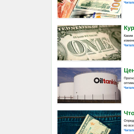
Читат
Кур
Каким
измен
Читат
Цен
Прогн
оптим
Читат
Что
Опреде
но все
Читат