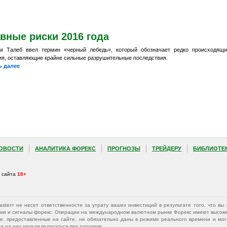
вные риски 2016 года
м Талеб ввел термин «черный лебедь», который обозначает редко происходящ
ия, оставляющие крайне сильные разрушительные последствия.
ь далее
ОВОСТИ
АНАЛИТИКА ФОРЕКС
ПРОГНОЗЫ
ТРЕЙДЕРУ
БИБЛИОТЕ
а сайта
18+
Master» не несет ответственности за утрату ваших инвестиций в результате того, что 
афики и сигналы форекс. Операции на международном валютном рынке Форекс имеют высокий
е, предоставленные на сайте, не обязательно даны в режиме реального времени и могу
 на них нельзя полагаться при торговле.