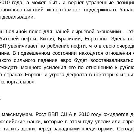
2010 года, а может быть и вернет утраченные позици
табильно высокий экспорт сможет поддерживать балан
й девальвации.
ин большой плюс для нашей сырьевой экономики – эт
бителей нефти: Китая, Бразилии, Еврозоны. Здесь вс
ВВП увеличивает потребление нефти, что в свою очеред
мике. В подвешенном состоянии находятся отношения 
акого сильного падения евро будет восстанавливатьс
 ожидать мощного усиления его по отношению к рублю
в странах Европы и угроза дефолта в некоторых из ни
кспорта сырья.
а
м максимумам. Рост ВВП США в 2010 году ожидается д
оссийские банки, которые в этом году увеличили спро
ы гасить долги перед западными кредиторами. Сегодн