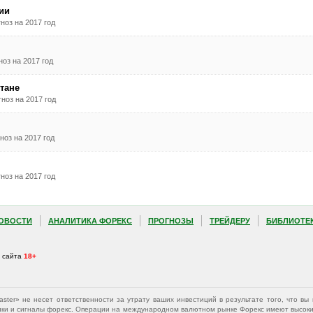
ии
ноз на 2017 год
оз на 2017 год
тане
ноз на 2017 год
ноз на 2017 год
ноз на 2017 год
ОВОСТИ
АНАЛИТИКА ФОРЕКС
ПРОГНОЗЫ
ТРЕЙДЕРУ
БИБЛИОТЕ
а сайта
18+
Master» не несет ответственности за утрату ваших инвестиций в результате того, что 
афики и сигналы форекс. Операции на международном валютном рынке Форекс имеют высокий