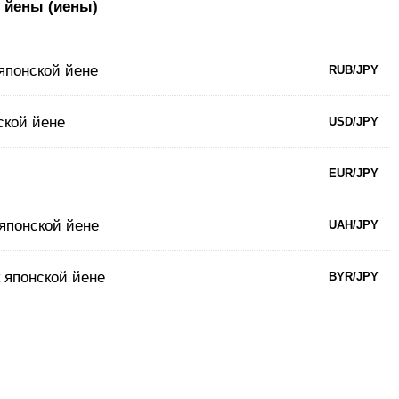
 йены (иены)
 японской йене
RUB/JPY
ской йене
USD/JPY
EUR/JPY
 японской йене
UAH/JPY
к японской йене
BYR/JPY