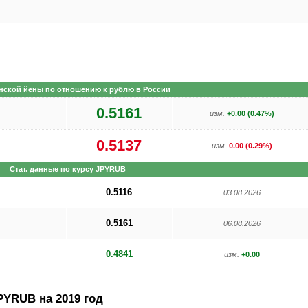
нской йены по отношению к рублю в России
0.5161
изм.
+0.00 (0.47%)
0.5137
изм.
0.00 (0.29%)
Стат. данные по курсу JPYRUB
0.5116
03.08.2026
0.5161
06.08.2026
0.4841
изм.
+0.00
PYRUB на 2019 год