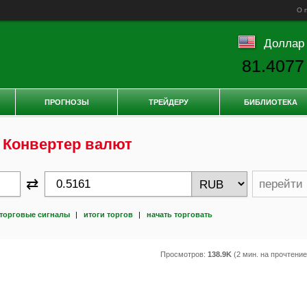
О 
Доллар
81.4077
ПРОГНОЗЫ
ТРЕЙДЕРУ
БИБЛИОТЕКА
Конвертер валют
⇄
перейти
торговые сигналы
|
итоги торгов
|
начать торговать
Просмотров:
138.9K
(2 мин. на прочтени