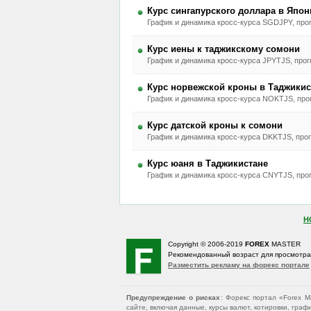
Курс сингапурского доллара в Япон
График и динамика кросс-курса SGDJPY, прог
Курс иены к таджикскому сомони
График и динамика кросс-курса JPYTJS, прогн
Курс норвежской кроны в Таджикис
График и динамика кросс-курса NOKTJS, прог
Курс датской кроны к сомони
График и динамика кросс-курса DKKTJS, прог
Курс юаня в Таджикистане
График и динамика кросс-курса CNYTJS, прог
Н
Copyright © 2006-2019
FOREX
MASTER
Рекомендованный возраст для просмотр
Разместить рекламу на форекс портале
Предупреждение о рисках
: Форекс портал «Forex 
сайте, включая данные, курсы валют, котировки, гр