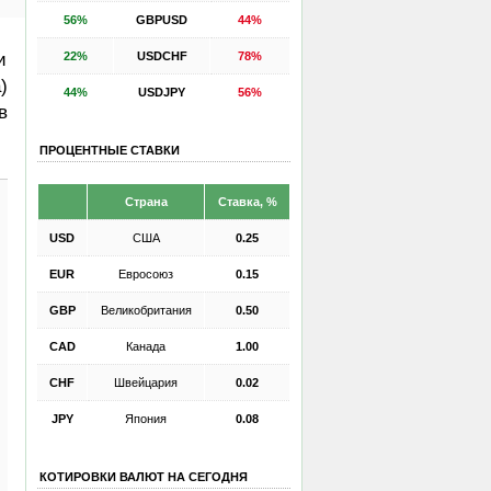
56%
GBPUSD
44%
22%
USDCHF
78%
и
)
44%
USDJPY
56%
в
ПРОЦЕНТНЫЕ СТАВКИ
Страна
Ставка, %
USD
США
0.25
EUR
Евросоюз
0.15
GBP
Великобритания
0.50
CAD
Канада
1.00
CHF
Швейцария
0.02
JPY
Япония
0.08
КОТИРОВКИ ВАЛЮТ НА СЕГОДНЯ