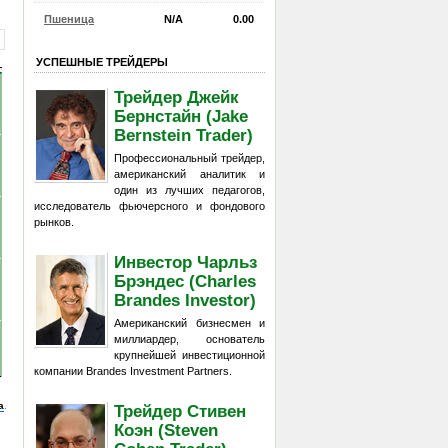
Пшеница
N/A
0.00
УСПЕШНЫЕ ТРЕЙДЕРЫ
Трейдер Джейк
Бернстайн (Jake
Bernstein Trader)
Профессиональный трейдер,
американский аналитик и
один из лучших педагогов,
исследователь фьючерсного и фондового
рынков.
Инвестор Чарльз
Брэндес (Charles
Brandes Investor)
Американский бизнесмен и
миллиардер, основатель
крупнейшей инвестиционной
компании Brandes Investment Partners.
а
.
Трейдер Стивен
Коэн (Steven