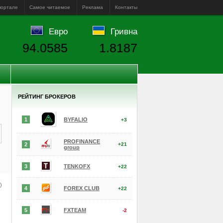
портале
Самое читаемое
Реклама
Контакты
Евро
Гривна
94.0585
1.8187
РЕЙТИНГ БРОКЕРОВ
1
BYFALIO
+3
PROFINANCE
2
+21
group
3
TENKOFX
+22
е)
4
FOREX CLUB
+22
5
FXTEAM
-2