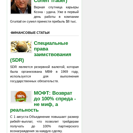
Cohen Trader)
Верная спутница карьеры
Коэна - удача. Уже в первый
день работы в компании
Gruntail он сумел принести прибыль $8 тыс.
ФИНАНСОВЫЕ СТАТЬИ
Специальные
права
заимствования
(SDR)
SDR является резервной валютой, которая
была организована МВФ в 1969 году,
используется для выполнения
государственных обязательств.
МОФТ: Возврат
до 100% спреда -
не миф, а
реальность
С 1 августа Объединение повышает размер
рибейт-выплат, что позволит трейдерам
получать до 100% партнерского
вознаграждения за каждую сделку.