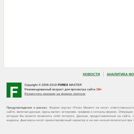
НОВОСТИ
АНАЛИТИКА ФО
Copyright © 2006-2019
FOREX
MASTER
Рекомендованный возраст для просмотра сайта
18+
Разместить рекламу на форекс портале
Предупреждение о рисках
: Форекс портал «Forex Master» не несет ответственнос
сайте, включая данные, курсы валют, котировки, графики и сигналы форекс. Операц
которые Вы можете позволить себе потерять. Данные, предоставленные на сайте, 
индексы, фьючерсы носят ориентировочный характер и на них нельзя полагаться при 