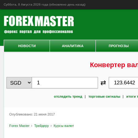
Суббота, 8 Августа 2026 года (обновлено
день назад
)
НОВОСТИ
АНАЛИТИКА
ПРОГНОЗЫ
Конвертер ва
⇄
отследить тренд
|
торговые сигналы
|
итоги 
Опубликовано: 21 июня 2017
Forex Master
Трейдеру
Курсы валют