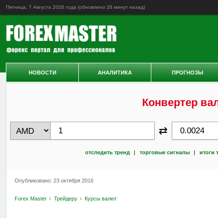
Пятница, 7 Августа 2026 года (обновлено
28 минут назад
)
НОВОСТИ
АНАЛИТИКА
ПРОГНОЗЫ
Конвертер ва
⇄
отследить тренд
|
торговые сигналы
|
итоги 
Опубликовано: 23 октября 2016
Forex Master
Трейдеру
Курсы валют