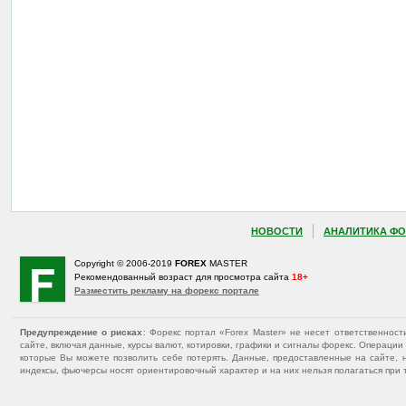
НОВОСТИ
АНАЛИТИКА ФО
Copyright © 2006-2019
FOREX
MASTER
Рекомендованный возраст для просмотра сайта
18+
Разместить рекламу на форекс портале
Предупреждение о рисках
: Форекс портал «Forex Master» не несет ответственнос
сайте, включая данные, курсы валют, котировки, графики и сигналы форекс. Операц
которые Вы можете позволить себе потерять. Данные, предоставленные на сайте, 
индексы, фьючерсы носят ориентировочный характер и на них нельзя полагаться при 