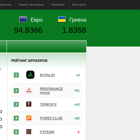
портале
Самое читаемое
Реклама
Контакты
Евро
Гривна
94.8366
1.8358
РЕЙТИНГ БРОКЕРОВ
е)
1
BYFALIO
+3
PROFINANCE
2
+21
group
3
TENKOFX
+22
ю
о
4
FOREX CLUB
+22
о
5
FXTEAM
-2