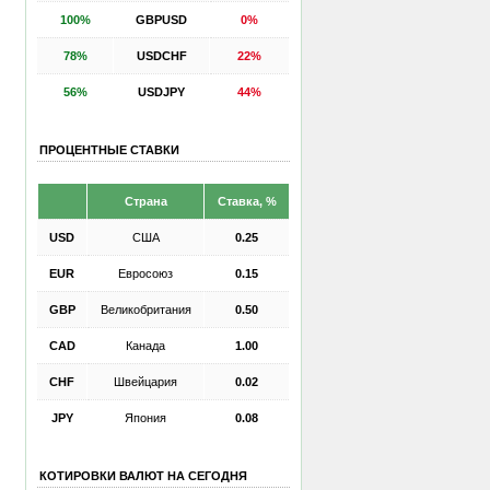
100%
GBPUSD
0%
78%
USDCHF
22%
56%
USDJPY
44%
ПРОЦЕНТНЫЕ СТАВКИ
Страна
Ставка, %
USD
США
0.25
EUR
Евросоюз
0.15
GBP
Великобритания
0.50
CAD
Канада
1.00
CHF
Швейцария
0.02
JPY
Япония
0.08
КОТИРОВКИ ВАЛЮТ НА СЕГОДНЯ