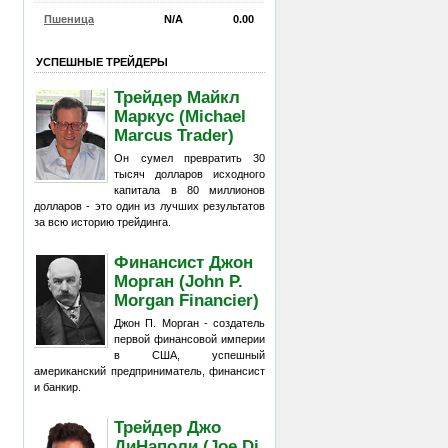
Пшеница
N/A
0.00
УСПЕШНЫЕ ТРЕЙДЕРЫ
Трейдер Майкл
Маркус (Michael
Marcus Trader)
Он сумел превратить 30
тысяч долларов исходного
капитала в 80 миллионов
долларов - это один из лучших результатов
за всю историю трейдинга.
Финансист Джон
Морган (John P.
Morgan Financier)
Джон П. Морган - создатель
первой финансовой империи
в США, успешный
американский предприниматель, финансист
и банкир.
Трейдер Джо
ДиНаполи (Joe Di