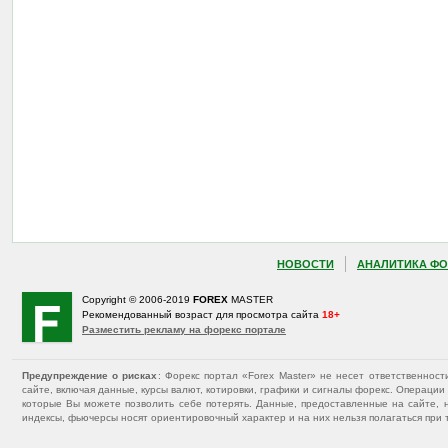
НОВОСТИ
АНАЛИТИКА ФО
Copyright © 2006-2019
FOREX
MASTER
Рекомендованный возраст для просмотра сайта
18+
Разместить рекламу на форекс портале
Предупреждение о рисках
: Форекс портал «Forex Master» не несет ответственнос
сайте, включая данные, курсы валют, котировки, графики и сигналы форекс. Операц
которые Вы можете позволить себе потерять. Данные, предоставленные на сайте, 
индексы, фьючерсы носят ориентировочный характер и на них нельзя полагаться при 