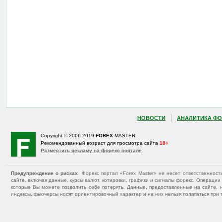
НОВОСТИ
АНАЛИТИКА ФО
Copyright © 2006-2019
FOREX
MASTER
Рекомендованный возраст для просмотра сайта
18+
Разместить рекламу на форекс портале
Предупреждение о рисках
: Форекс портал «Forex Master» не несет ответственнос
сайте, включая данные, курсы валют, котировки, графики и сигналы форекс. Операц
которые Вы можете позволить себе потерять. Данные, предоставленные на сайте, 
индексы, фьючерсы носят ориентировочный характер и на них нельзя полагаться при 